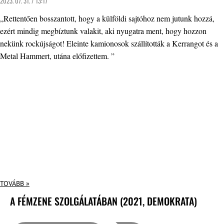
2023. 07. 31. / 13:17
„Rettentően bosszantott, hogy a külföldi sajtóhoz nem jutunk hozzá,
ezért mindig megbíztunk valakit, aki nyugatra ment, hogy hozzon
nekünk rockújságot! Eleinte kamionosok szállították a Kerrangot és a
Metal Hammert, utána előfizettem. ”
TOVÁBB »
A FÉMZENE SZOLGÁLATÁBAN (2021, DEMOKRATA)