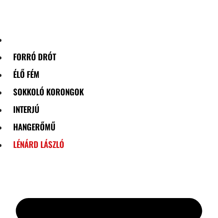
Skip
to
content
FORRÓ DRÓT
ÉLŐ FÉM
SOKKOLÓ KORONGOK
INTERJÚ
HANGERŐMŰ
LÉNÁRD LÁSZLÓ