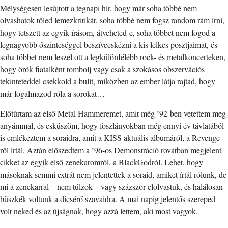
Mélységesen lesújtott a tegnapi hír, hogy már soha többé nem
olvashatok tőled lemezkritikát, soha többé nem fogsz random rám írni,
hogy tetszett az egyik írásom, átveheted-e, soha többet nem fogod a
legnagyobb őszinteséggel beszívecskézni a kis lelkes posztjaimat, és
soha többet nem leszel ott a legkülönfélébb rock- és metalkoncerteken,
hogy örök fiatalként tombolj vagy csak a szokásos obszervációs
tekinteteddel csekkold a bulit, miközben az ember látja rajtad, hogy
már fogalmazod róla a sorokat…
Előtúrtam az első Metal Hammeremet, amit még ’92-ben vetettem meg
anyámmal, és esküszöm, hogy foszlányokban még ennyi év távlatából
is emlékeztem a soraidra, amit a KISS aktuális albumáról, a Revenge-
ről írtál. Aztán előszedtem a ’96-os Demonstráció rovatban megjelent
cikket az egyik első zenekaromról, a BlackGodról. Lehet, hogy
másoknak semmi extrát nem jelentettek a soraid, amiket írtál rólunk, de
mi a zenekarral – nem túlzok – vagy százszor elolvastuk, és halálosan
büszkék voltunk a dicsérő szavaidra. A mai napig jelentős szereped
volt neked és az újságnak, hogy azzá lettem, aki most vagyok.