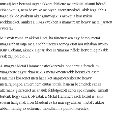
muszáj lesz betenni ugyanakkora felületre az artikulálatlanul hörgő
előadókat is, nem beszélve az olyan alternatívokról, akik legalábbis
tagadják, de gyakran akár gúnyolják is azokat a klasszikus
rockkliséket, amiket a 80-as években a mainstream heavy metal járatott
csúcsra?
Mit szólt volna az akkori Laci, ha történetesen egy heavy metal
magazinban látja meg a több tízezres tömeg előtt női ruhában üvöltő
Kurt Cobaint, akinek a gitárjából is ‘mázsás riffek’ helyett leginkább
csak zaj jön elő…?
A magyar Metal Hammer csúcskorszaka pont erre a forradalmi,
világszerte egyre ‘klasszikus metal’-mentesebb korszakra esett.
Hatalmas köszönet illeti hát a két alapító/szerkesztő heavy
metalrajongót, amiért nem elutasították, hanem beemelték ezt az
alternatív gitárzenét az általuk feldolgozott zenei spektrumba. Emiatt
történt, hogy ezrek olvasták a Metal Hammert azok közül is, akik
sosem hallgattak Iron Maident és ha már egyáltalán ‘metal’, akkor
abban mindig az extrémet, mondhatni a punkot keresték.