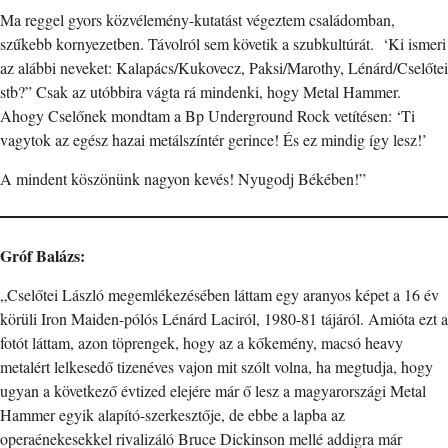
Ma reggel gyors közvélemény-kutatást végeztem családomban,
szűkebb kornyezetben. Távolról sem követik a szubkultúrát. ‘Ki ismeri
az alábbi neveket: Kalapács/Kukovecz, Paksi/Marothy, Lénárd/Cselőtei
stb?” Csak az utóbbira vágta rá mindenki, hogy Metal Hammer.
Ahogy Cselőnek mondtam a Bp Underground Rock vetítésen: ‘Ti
vagytok az egész hazai metálszíntér gerince! És ez mindig így lesz!’
A mindent köszönünk nagyon kevés! Nyugodj Békében!”
Gróf Balázs:
„Cselőtei László megemlékezésében láttam egy aranyos képet a 16 év
körüli Iron Maiden-pólós Lénárd Laciról, 1980-81 tájáról. Amióta ezt a
fotót láttam, azon töprengek, hogy az a kőkemény, macsó heavy
metalért lelkesedő tizenéves vajon mit szólt volna, ha megtudja, hogy
ugyan a következő évtized elejére már ő lesz a magyarországi Metal
Hammer egyik alapító-szerkesztője, de ebbe a lapba az
operaénekesekkel rivalizáló Bruce Dickinson mellé addigra már