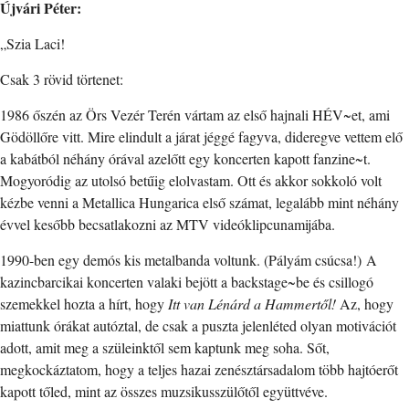
Újvári Péter:
„Szia Laci!
Csak 3 rövid törtenet:
1986 őszén az Örs Vezér Terén vártam az első hajnali HÉV~et, ami
Gödöllőre vitt. Mire elindult a járat jéggé fagyva, dideregve vettem elő
a kabátból néhány órával azelőtt egy koncerten kapott fanzine~t.
Mogyoródig az utolsó betűig elolvastam. Ott és akkor sokkoló volt
kézbe venni a Metallica Hungarica első számat, legalább mint néhány
évvel kesőbb becsatlakozni az MTV videóklipcunamijába.
1990-ben egy demós kis metalbanda voltunk. (Pályám csúcsa!) A
kazincbarcikai koncerten valaki bejött a backstage~be és csillogó
szemekkel hozta a hírt, hogy
Itt van Lénárd a Hammertől!
Az, hogy
miattunk órákat autóztal, de csak a puszta jelenléted olyan motivációt
adott, amit meg a szüleinktől sem kaptunk meg soha. Sőt,
megkockáztatom, hogy a teljes hazai zenésztársadalom több hajtóerőt
kapott tőled, mint az összes muzsikusszülőtől együttvéve.