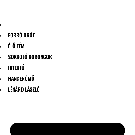
Skip
to
content
FORRÓ DRÓT
ÉLŐ FÉM
SOKKOLÓ KORONGOK
INTERJÚ
HANGERŐMŰ
LÉNÁRD LÁSZLÓ