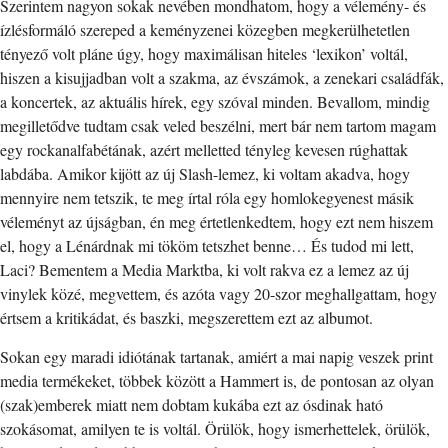
Szerintem nagyon sokak nevében mondhatom, hogy a vélemény- és
ízlésformáló szereped a keményzenei közegben megkerülhetetlen
tényező volt pláne úgy, hogy maximálisan hiteles ‘lexikon’ voltál,
hiszen a kisujjadban volt a szakma, az évszámok, a zenekari családfák,
a koncertek, az aktuális hírek, egy szóval minden. Bevallom, mindig
megilletődve tudtam csak veled beszélni, mert bár nem tartom magam
egy rockanalfabétának, azért melletted tényleg kevesen rúghattak
labdába. Amikor kijött az új Slash-lemez, ki voltam akadva, hogy
mennyire nem tetszik, te meg írtal róla egy homlokegyenest másik
véleményt az újságban, én meg értetlenkedtem, hogy ezt nem hiszem
el, hogy a Lénárdnak mi tököm tetszhet benne… És tudod mi lett,
Laci? Bementem a Media Marktba, ki volt rakva ez a lemez az új
vinylek közé, megvettem, és azóta vagy 20-szor meghallgattam, hogy
értsem a kritikádat, és baszki, megszerettem ezt az albumot.
Sokan egy maradi idiótának tartanak, amiért a mai napig veszek print
media termékeket, többek között a Hammert is, de pontosan az olyan
(szak)emberek miatt nem dobtam kukába ezt az ósdinak ható
szokásomat, amilyen te is voltál. Örülök, hogy ismerhettelek, örülök,