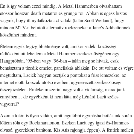
Én is így voltam ezzel mindig. A Metal Hammerben olvashattam
először hosszan death metalról és grunge-ról. Abban is egész biztos
vagyok, hogy itt nyilatkozta azt valaki (talán Scott Weiland), hogy
minden MTV-n befutott alternatív rockzenekar a Jane’s Addictionnek
köszönhet mindent.
Életem egyik legizgibb élménye volt, amikor vidéki közösségi
rádiósként ott lehettem a Metal Hammer szerkesztőségében egy
Hangpróbán, ’95-ben vagy ’96-ban – talán meg se hívtak, csak
bemásztam a tizedik emeleti panellakás ablakán. De ott voltam és végre
megtudtam, Laciék hogyan osztják a pontokat a friss lemezekre, az
internet előtti korszak utolsó éveiben, úgynevezett szerkesztőségi
összejövetelen. Emlékeim szerint nagy volt a vidámság, maradjunk
ennyiben… de egyébként ki nem látta még Lénárd Lacit széles
vigyorral?
Azon a fotón is ilyen vidám, amit legutóbbi egymásba botlásunk során
lőttem róla egy Rockmaratonon. Ezeken Lacit egy igazi ős-Hammer-
olvasó, gyerekkori barátom, Kis Atis rajongja éppen). A fentiek mellett