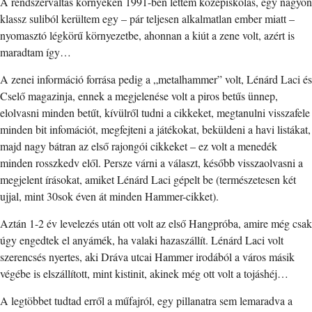
A rendszerváltás környékén 1991-ben lettem középiskolás, egy nagyon
klassz suliból kerültem egy – pár teljesen alkalmatlan ember miatt –
nyomasztó légkörű környezetbe, ahonnan a kiút a zene volt, azért is
maradtam így…
A zenei információ forrása pedig a „metalhammer” volt, Lénárd Laci és
Cselő magazinja, ennek a megjelenése volt a piros betűs ünnep,
elolvasni minden betűt, kívülről tudni a cikkeket, megtanulni visszafele
minden bit infomációt, megfejteni a játékokat, beküldeni a havi listákat,
majd nagy bátran az első rajongói cikkeket – ez volt a menedék
minden rosszkedv elől. Persze várni a választ, később visszaolvasni a
megjelent írásokat, amiket Lénárd Laci gépelt be (természetesen két
ujjal, mint 30sok éven át minden Hammer-cikket).
Aztán 1-2 év levelezés után ott volt az első Hangpróba, amire még csak
úgy engedtek el anyámék, ha valaki hazaszállít. Lénárd Laci volt
szerencsés nyertes, aki Dráva utcai Hammer irodából a város másik
végébe is elszállított, mint kistinit, akinek még ott volt a tojáshéj…
A legtöbbet tudtad erről a műfajról, egy pillanatra sem lemaradva a