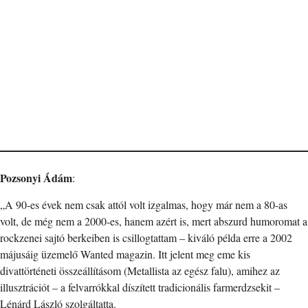
Pozsonyi Ádám
:
„A 90-es évek nem csak attól volt izgalmas, hogy már nem a 80-as
volt, de még nem a 2000-es, hanem azért is, mert abszurd humoromat a
rockzenei sajtó berkeiben is csillogtattam – kiváló példa erre a 2002
májusáig üzemelő Wanted magazin. Itt jelent meg eme kis
divattörténeti összeállításom (Metallista az egész falu), amihez az
illusztrációt – a felvarrókkal díszített tradicionális farmerdzsekit –
Lénárd László szolgáltatta.