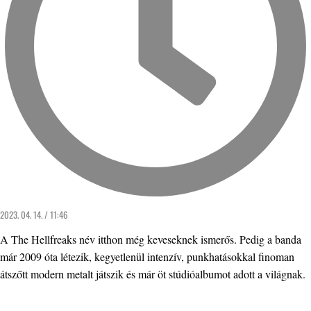
2023. 04. 14. / 11:46
A The Hellfreaks név itthon még keveseknek ismerős. Pedig a banda
már 2009 óta létezik, kegyetlenül intenzív, punkhatásokkal finoman
átszőtt modern metalt játszik és már öt stúdióalbumot adott a világnak.