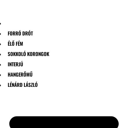
Skip
to
content
FORRÓ DRÓT
ÉLŐ FÉM
SOKKOLÓ KORONGOK
INTERJÚ
HANGERŐMŰ
LÉNÁRD LÁSZLÓ