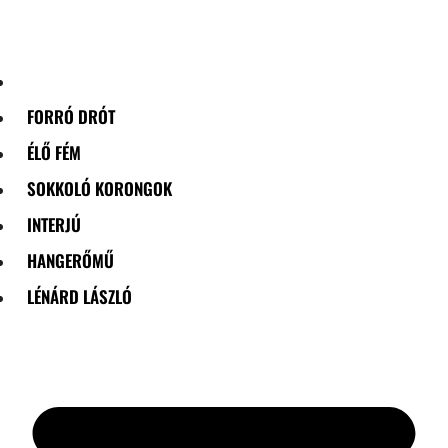
Skip
to
content
FORRÓ DRÓT
ÉLŐ FÉM
SOKKOLÓ KORONGOK
INTERJÚ
HANGERŐMŰ
LÉNÁRD LÁSZLÓ