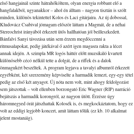
első hangjainál szinte hátrahőköltem, olyan energia robbant elő a
hangfalakból, ugyanakkor – ahol én álltam – nagyon tisztán is szólt
minden, különös tekintettel Kolos és Laci gitárjaira. Az új dobossal,
Kludovácz Csabival jómagam először láttam a Magmát, de a néhai
Stereochrist irányából érkezett ütős hallhatóan jól beilleszkedett.
Bánfalvi Sanyi távozása után sem érzem megdöccenni a
ritmusalapokat, pedig játékával ő azért igen magasra rakta a lécet
annak idején. A szimpla MR logós háttér előtt muzsikáló kvartett
különösebb cécó nélkül tette a dolgát, de a riffek és a dalok
önmagukért beszéltek. A program legjava a tavalyi albumról érkezett
egyébként, két szerzemény képviselte a harmadik lemezt, egy-egy tétel
pedig az első két anyagot. Új nóta nem volt, mint ahogy feldolgozást
sem játszottak – volt ellenben borzongató Eric Wagner (RIP) narráció
bejátszás a harmadik korongról, az nagyon ütött. Érzésre úgy
háromnegyed órát játszhattak Kolosék is, és megkockáztatom, hogy ez
volt az eddigi legjobb koncert, amit láttam tőlük (ez kb. 10 alkalmat
jelent mostanáig).