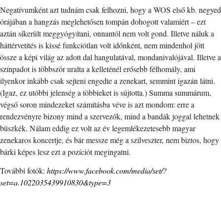
Negatívumként azt tudnám csak felhozni, hogy a WOS első kb. negyed
órájában a hangzás meglehetősen tompán dohogott valamiért – ezt
aztán sikerült meggyógyítani, onnantól nem volt gond. Illetve náluk a
háttérvetítés is kissé funkciótlan volt időnként, nem mindenhol jött
össze a képi világ az adott dal hangulatával, mondanivalójával. Illetve a
színpadot is többször uralta a kelleténél erősebb félhomály, ami
ilyenkor inkább csak sejteni engedte a zenekart, semmint igazán látni.
(Igaz, ez utóbbi jelenség a többieket is sújtotta.) Summa summárum,
végső soron mindezeket számításba véve is azt mondom: erre a
rendezvényre bizony mind a szervezők, mind a bandák joggal lehetnek
büszkék. Nálam eddig ez volt az év legemlékezetesebb magyar
zenekaros koncertje, és bár messze még a szilveszter, nem biztos, hogy
bárki képes lesz ezt a pozíciót megingatni.
További fotók:
https://www.facebook.com/media/set/?
set=a.1022035439910830&type=3