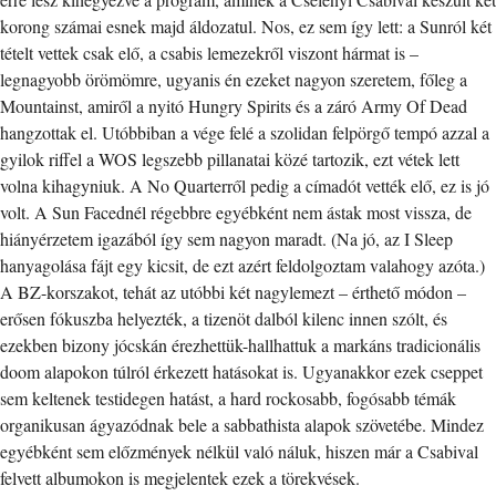
korong számai esnek majd áldozatul. Nos, ez sem így lett: a Sunról két
tételt vettek csak elő, a csabis lemezekről viszont hármat is –
legnagyobb örömömre, ugyanis én ezeket nagyon szeretem, főleg a
Mountainst, amiről a nyitó Hungry Spirits és a záró Army Of Dead
hangzottak el. Utóbbiban a vége felé a szolidan felpörgő tempó azzal a
gyilok riffel a WOS legszebb pillanatai közé tartozik, ezt vétek lett
volna kihagyniuk. A No Quarterről pedig a címadót vették elő, ez is jó
volt. A Sun Facednél régebbre egyébként nem ástak most vissza, de
hiányérzetem igazából így sem nagyon maradt. (Na jó, az I Sleep
hanyagolása fájt egy kicsit, de ezt azért feldolgoztam valahogy azóta.)
A BZ-korszakot, tehát az utóbbi két nagylemezt – érthető módon –
erősen fókuszba helyezték, a tizenöt dalból kilenc innen szólt, és
ezekben bizony jócskán érezhettük-hallhattuk a markáns tradicionális
doom alapokon túlról érkezett hatásokat is. Ugyanakkor ezek cseppet
sem keltenek testidegen hatást, a hard rockosabb, fogósabb témák
organikusan ágyazódnak bele a sabbathista alapok szövetébe. Mindez
egyébként sem előzmények nélkül való náluk, hiszen már a Csabival
felvett albumokon is megjelentek ezek a törekvések.