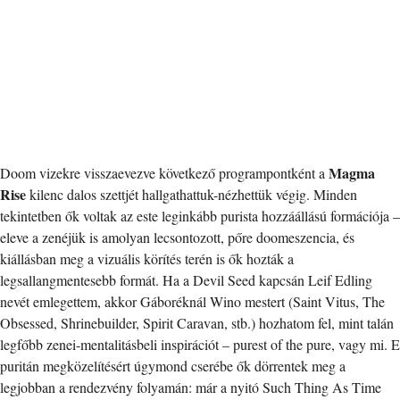
Magma
Doom vizekre visszaevezve következő programpontként a
Rise
kilenc dalos szettjét hallgathattuk-nézhettük végig. Minden
tekintetben ők voltak az este leginkább purista hozzáállású formációja –
eleve a zenéjük is amolyan lecsontozott, pőre doomeszencia, és
kiállásban meg a vizuális körítés terén is ők hozták a
legsallangmentesebb formát. Ha a Devil Seed kapcsán Leif Edling
nevét emlegettem, akkor Gáboréknál Wino mestert (Saint Vitus, The
Obsessed, Shrinebuilder, Spirit Caravan, stb.) hozhatom fel, mint talán
legfőbb zenei-mentalitásbeli inspirációt – purest of the pure, vagy mi. E
puritán megközelítésért úgymond cserébe ők dörrentek meg a
legjobban a rendezvény folyamán: már a nyitó Such Thing As Time