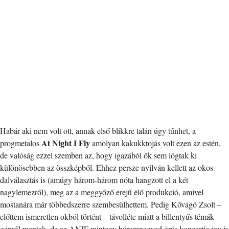
Habár aki nem volt ott, annak első blikkre talán úgy tűnhet, a
At Night I Fly
progmetalos
amolyan kakukktojás volt ezen az estén,
de valóság ezzel szemben az, hogy igazából ők sem lógtak ki
különösebben az összképből. Ehhez persze nyilván kellett az okos
dalválasztás is (amúgy három-három nóta hangzott el a két
nagylemezről), meg az a meggyőző erejű élő produkció, amivel
mostanára már többedszerre szembesülhettem. Pedig Kővágó Zsolt –
előttem ismeretlen okból történt – távolléte miatt a billentyűs témák
gépről mentek, de az ANIF mintegy háromnegyed órás koncertje így is