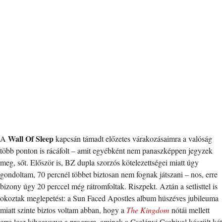
Wall Of Sleep
A
kapcsán támadt előzetes várakozásaimra a valóság
több ponton is rácáfolt – amit egyébként nem panaszképpen jegyzek
meg, sőt. Először is, BZ dupla szorzós kötelezettségei miatt úgy
gondoltam, 70 percnél többet biztosan nem fognak játszani – nos, erre
bizony úgy 20 perccel még rátromfoltak. Riszpekt. Aztán a setlisttel is
okoztak meglepetést: a Sun Faced Apostles album húszéves jubileuma
miatt szinte biztos voltam abban, hogy a
The Kingdom
nótái mellett
erre lesz kihegyezve a program, aminek a Cselényi Csabival készült két