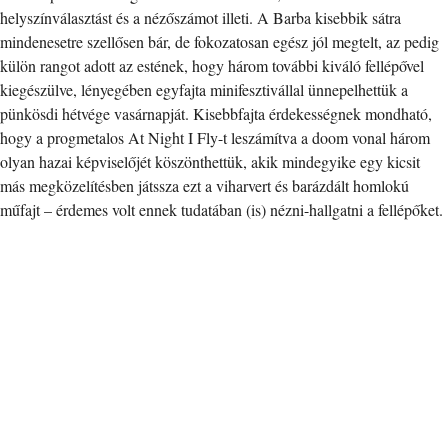
helyszínválasztást és a nézőszámot illeti. A Barba kisebbik sátra
mindenesetre szellősen bár, de fokozatosan egész jól megtelt, az pedig
külön rangot adott az estének, hogy három további kiváló fellépővel
kiegészülve, lényegében egyfajta minifesztivállal ünnepelhettük a
pünkösdi hétvége vasárnapját. Kisebbfajta érdekességnek mondható,
hogy a progmetalos At Night I Fly-t leszámítva a doom vonal három
olyan hazai képviselőjét köszönthettük, akik mindegyike egy kicsit
más megközelítésben játssza ezt a viharvert és barázdált homlokú
műfajt – érdemes volt ennek tudatában (is) nézni-hallgatni a fellépőket.