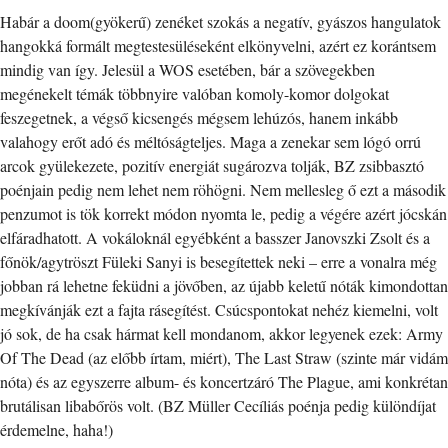
Habár a doom(gyökerű) zenéket szokás a negatív, gyászos hangulatok
hangokká formált megtestesüléseként elkönyvelni, azért ez korántsem
mindig van így. Jelesül a WOS esetében, bár a szövegekben
megénekelt témák többnyire valóban komoly-komor dolgokat
feszegetnek, a végső kicsengés mégsem lehúzós, hanem inkább
valahogy erőt adó és méltóságteljes. Maga a zenekar sem lógó orrú
arcok gyülekezete, pozitív energiát sugározva tolják, BZ zsibbasztó
poénjain pedig nem lehet nem röhögni. Nem mellesleg ő ezt a második
penzumot is tök korrekt módon nyomta le, pedig a végére azért jócskán
elfáradhatott. A vokáloknál egyébként a basszer Janovszki Zsolt és a
főnök/agytröszt Füleki Sanyi is besegítettek neki – erre a vonalra még
jobban rá lehetne feküdni a jövőben, az újabb keletű nóták kimondottan
megkívánják ezt a fajta rásegítést. Csúcspontokat nehéz kiemelni, volt
jó sok, de ha csak hármat kell mondanom, akkor legyenek ezek: Army
Of The Dead (az előbb írtam, miért), The Last Straw (szinte már vidám
nóta) és az egyszerre album- és koncertzáró The Plague, ami konkrétan
brutálisan libabőrös volt. (BZ Müller Cecíliás poénja pedig különdíjat
érdemelne, haha!)