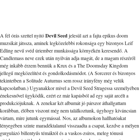
Devil Seed
A fél órás szettel nyitó
jelesül azt a fajta epikus doom
muzsikát játssza, aminek legközelebbi rokonsága egy bizonyos Leif
Edling nevű svéd úriember munkássága környékén keresendő. A
Candlemass neve ezek után nyilván adja magát, de a magam részéről
még inkább érzem bennük a Krux és a The Doomsday Kingdom
jellegű megközelítést és gondolkodásmódot. (A Sorcerer és bizonyos
tekintetben a Solitude Auturnus sem rossz irányfény még velük
kapcsolatban.) Ugyanakkor mivel a Devil Seed Stragessa személyében
énekesnővel ügyködik, ezért ez már kapásból ad egy saját arcélt a
produkciójuknak. A zenekar két albumát jó párszor áthallgattam
korábban, élőben viszont még nem találkoztunk, úgyhogy kíváncsian
vártam, mire jutunk egymással. Nos, az albumokon hallhatóakat
lényegében szinte maradéktalanul visszaadta a csapat, kezdve a mélyen
gurgulázó billentyűs témáktól és a vaskos-zsíros, meleg tónusú