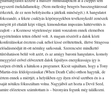
gitárhangzástól kezdve a masszív ritmusalapokon át a cseppet sem
egyszerű énekdallamokig. (Nem mellesleg beugrós basszusgitárossal
érkeztek, de ez nem befolyásolta a játékuk minőségét.) A hangulatot
fokozandó, a fekete csuklyás köpönyegekben tevékenykedő zenészek
mögött jól eltalált képi világú, kimondottan impozáns háttérvetítés is
zajlott – a Kozmosz végtelensége iránti vonzalom ennek elemeiben
egyértelműen tetten érhető volt. A magam részéről a dalok közti
konferálásokat éreztem csak néhol kissé erőltetettnek, illetve Stragessa
előadásmódját itt-ott némileg sarkosnak. Szerencsére mindkettő
tűréshatáson belül volt azért, és az amúgy baromi hangulatos, komoly
meggyőző erővel elővezetett dalok fajsúlyos energikussága így is
szépen elvitték a hátukon a programot. Kicsit sajnáltam, hogy a Tony
Martin-érás feldolgozásukat (When Death Calls) otthon hagyták, de
értem ennek a miértjét, a helyükben egy ilyen rövid szettben én is a
saját nótákra fókuszáltam volna. Nagyjából azt hozta a Devil Seed,
amire előzetesen számítottam is – bizonyára fogunk még találkozni.