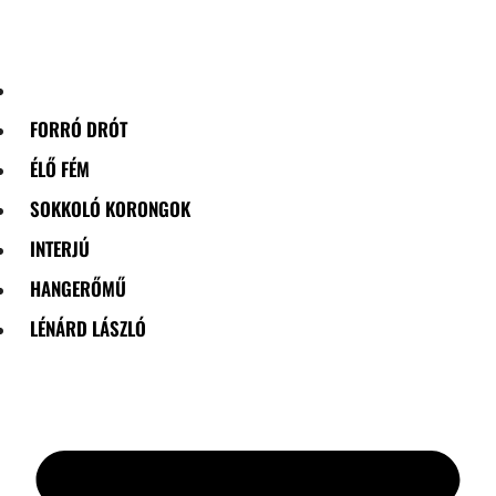
Skip
to
content
FORRÓ DRÓT
ÉLŐ FÉM
SOKKOLÓ KORONGOK
INTERJÚ
HANGERŐMŰ
LÉNÁRD LÁSZLÓ