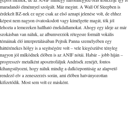
maradandó élménnyel szolgált. Már megint. A Wall Of Sleepben is
érdekelt BZ-nek ez ugye csak az első aznapi jelenése volt, de ehhez
képest nem nagyon óvatoskodott vagy kímélgette magát, tök jól
lehozta a lemezeken hallható énekdallamokat. Ahogy egy ideje az már
szokásban van náluk, az albumverziók rétegesre formált vokális
témáinak élő interpretálásában Pejtsik Panna személyében egy
háttérénekes hölgy is a segítségére volt – vele kiegészülve tényleg
nagyon jól működnek élőben is az ANIF nótái. Habár – jobb híján –
progresszív metalként aposztrofáljuk Andrisék zenéjét, fontos
kihangsúlyozni, hogy náluk mindig a dalközpontúság az alapvető
rendező elv a zeneszerzés során, ami élőben hatványozottan
kifizetődik. Most sem volt ez másként.