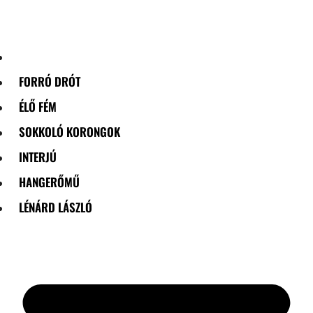
Skip
to
content
FORRÓ DRÓT
ÉLŐ FÉM
SOKKOLÓ KORONGOK
INTERJÚ
HANGERŐMŰ
LÉNÁRD LÁSZLÓ