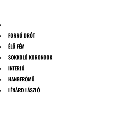
Skip
to
content
FORRÓ DRÓT
ÉLŐ FÉM
SOKKOLÓ KORONGOK
INTERJÚ
HANGERŐMŰ
LÉNÁRD LÁSZLÓ