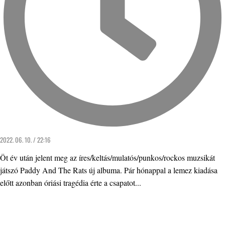
2022. 06. 10. / 22:16
Öt év után jelent meg az íres/keltás/mulatós/punkos/rockos muzsikát
játszó Paddy And The Rats új albuma. Pár hónappal a lemez kiadása
előtt azonban óriási tragédia érte a csapatot...