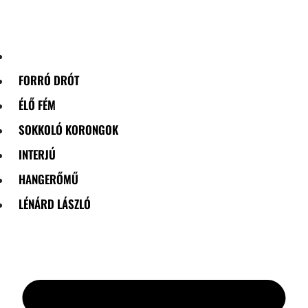
Skip
to
content
FORRÓ DRÓT
ÉLŐ FÉM
SOKKOLÓ KORONGOK
INTERJÚ
HANGERŐMŰ
LÉNÁRD LÁSZLÓ