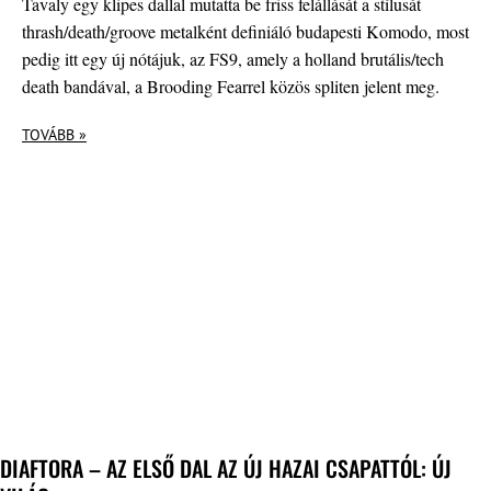
Tavaly egy klipes dallal mutatta be friss felállását a stílusát
thrash/death/groove metalként definiáló budapesti Komodo, most
pedig itt egy új nótájuk, az FS9, amely a holland brutális/tech
death bandával, a Brooding Fearrel közös spliten jelent meg.
TOVÁBB »
DIAFTORA – AZ ELSŐ DAL AZ ÚJ HAZAI CSAPATTÓL: ÚJ