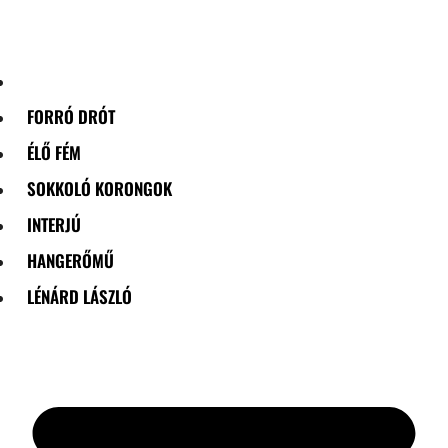
Skip
to
content
FORRÓ DRÓT
ÉLŐ FÉM
SOKKOLÓ KORONGOK
INTERJÚ
HANGERŐMŰ
LÉNÁRD LÁSZLÓ