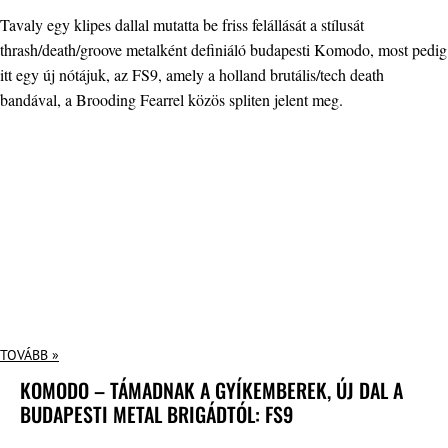
Tavaly egy klipes dallal mutatta be friss felállását a stílusát
thrash/death/groove metalként definiáló budapesti Komodo, most pedig
itt egy új nótájuk, az FS9, amely a holland brutális/tech death
bandával, a Brooding Fearrel közös spliten jelent meg.
TOVÁBB »
KOMODO – TÁMADNAK A GYÍKEMBEREK, ÚJ DAL A
BUDAPESTI METAL BRIGÁDTÓL: FS9