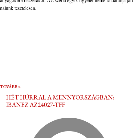
anyagokból összerakott AZ széria egyik figyelemreméltó darabja járt
nálunk tesztelésen.
TOVÁBB »
HÉT HÚRRAL A MENNYORSZÁGBAN:
IBANEZ AZ24027-TFF