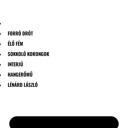
Skip
to
content
FORRÓ DRÓT
ÉLŐ FÉM
SOKKOLÓ KORONGOK
INTERJÚ
HANGERŐMŰ
LÉNÁRD LÁSZLÓ