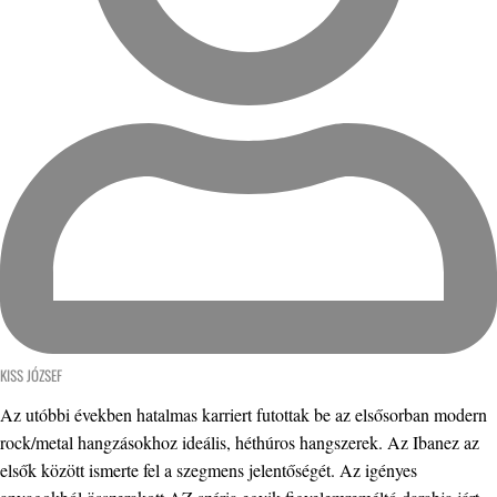
KISS JÓZSEF
Az utóbbi években hatalmas karriert futottak be az elsősorban modern
rock/metal hangzásokhoz ideális, héthúros hangszerek. Az Ibanez az
elsők között ismerte fel a szegmens jelentőségét. Az igényes