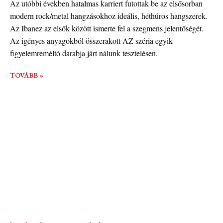
Az utóbbi években hatalmas karriert futottak be az elsősorban
modern rock/metal hangzásokhoz ideális, héthúros hangszerek.
Az Ibanez az elsők között ismerte fel a szegmens jelentőségét.
Az igényes anyagokból összerakott AZ széria egyik
figyelemreméltó darabja járt nálunk tesztelésen.
TOVÁBB »