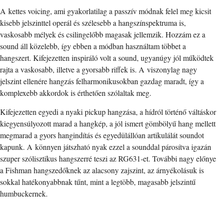
A kettes voicing, ami gyakorlatilag a passzív módnak felel meg kicsit
kisebb jelszinttel operál és szélesebb a hangszínspektruma is,
vaskosabb mélyek és csilingelőbb magasak jellemzik. Hozzám ez a
sound áll közelebb, így ebben a módban használtam többet a
hangszert. Kifejezetten inspiráló volt a sound, ugyanúgy jól működtek
rajta a vaskosabb, illetve a gyorsabb riffek is. A viszonylag nagy
jelszint ellenére hangzás felharmonikusokban gazdag maradt, így a
komplexebb akkordok is érthetően szólaltak meg.
Kifejezetten egyedi a nyaki pickup hangzása, a hídról történő váltáskor
kiegyensúlyozott marad a hangkép, a jól ismert gömbölyű hang mellett
megmarad a gyors hangindítás és egyedülállóan artikulálát soundot
kapunk. A könnyen játszható nyak ezzel a sounddal párosítva igazán
szuper szólisztikus hangszerré teszi az RG631-et. További nagy előnye
a Fishman hangszedőknek az alacsony zajszint, az árnyékolásuk is
sokkal hatékonyabbnak tűnt, mint a legtöbb, magasabb jelszintű
humbuckernek.