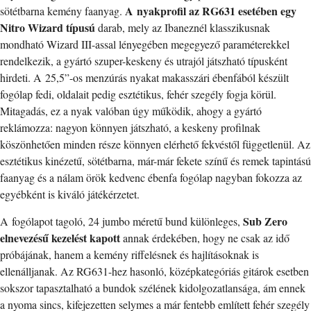
A nyakprofil az RG631 esetében egy
sötétbarna kemény faanyag.
Nitro Wizard típusú
darab, mely az Ibaneznél klasszikusnak
mondható Wizard III-assal lényegében megegyező paraméterekkel
rendelkezik, a gyártó szuper-keskeny és utrajól játszható típusként
hirdeti. A 25,5”-os menzúrás nyakat makasszári ébenfából készült
fogólap fedi, oldalait pedig esztétikus, fehér szegély fogja körül.
Mitagadás, ez a nyak valóban úgy működik, ahogy a gyártó
reklámozza: nagyon könnyen játszható, a keskeny profilnak
köszönhetően minden része könnyen elérhető fekvéstől függetlenül. Az
esztétikus kinézetű, sötétbarna, már-már fekete színű és remek tapintású
faanyag és a nálam örök kedvenc ébenfa fogólap nagyban fokozza az
egyébként is kiváló játékérzetet.
Sub Zero
A fogólapot tagoló, 24 jumbo méretű bund különleges,
elnevezésű kezelést kapott
annak érdekében, hogy ne csak az idő
próbájának, hanem a kemény riffelésnek és hajlításoknak is
ellenálljanak. Az RG631-hez hasonló, középkategóriás gitárok esetben
sokszor tapasztalható a bundok szélének kidolgozatlansága, ám ennek
a nyoma sincs, kifejezetten selymes a már fentebb említett fehér szegély