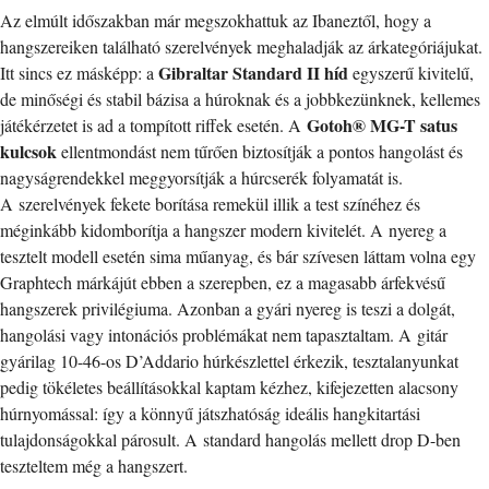
Az elmúlt időszakban már megszokhattuk az Ibaneztől, hogy a
hangszereiken található szerelvények meghaladják az árkategóriájukat.
Gibraltar Standard II híd
Itt sincs ez másképp: a
egyszerű kivitelű,
de minőségi és stabil bázisa a húroknak és a jobbkezünknek, kellemes
Gotoh® MG-T satus
játékérzetet is ad a tompított riffek esetén. A
kulcsok
ellentmondást nem tűrően biztosítják a pontos hangolást és
nagyságrendekkel meggyorsítják a húrcserék folyamatát is.
A szerelvények fekete borítása remekül illik a test színéhez és
méginkább kidomborítja a hangszer modern kivitelét. A nyereg a
tesztelt modell esetén sima műanyag, és bár szívesen láttam volna egy
Graphtech márkájút ebben a szerepben, ez a magasabb árfekvésű
hangszerek privilégiuma. Azonban a gyári nyereg is teszi a dolgát,
hangolási vagy intonációs problémákat nem tapasztaltam. A gitár
gyárilag 10-46-os D’Addario húrkészlettel érkezik, tesztalanyunkat
pedig tökéletes beállításokkal kaptam kézhez, kifejezetten alacsony
húrnyomással: így a könnyű játszhatóság ideális hangkitartási
tulajdonságokkal párosult. A standard hangolás mellett drop D-ben
teszteltem még a hangszert.