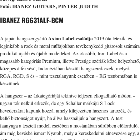
Fotó: IBANEZ GUITARS, PINTÉR JUDITH
IBANEZ RG631ALF
-BCM
Axion Label családja
A japán hangszergyártó
2019 óta létezik, és
leginkább a rock és metal műfajokban tevékenykedő gitárosok számára
produkál újabb és újabb modelleket. Az olcsóbb, Iron Label és a
magasabb kategóriás Premium, illetve Prestige szériák közé helyezhető,
közepes árfekvésű, Indonéziában készült hangszerek ezek, melyek
RGA, RGD, S és – mint tesztalanyunk esetében – RG testformában is
készülnek.
A hangszer – az árkategóriáját tekintve teljesen elfogadható módon –
ugyan tok nélkül érkezik, de egy Schaller márkájú S-Lock
hevederzárat kapunk hozzá, amely kifejezetten hasznos tartozék, és
kellő biztonságot nyújt, ha állva használjuk a hangszert. A test
faanyaga a tesztelt modell esetében a mostanában sűrűbben előforduló,
ám még kevésbé ismert Nyatoh, mely a kereskedelmi elnevezése egy, a