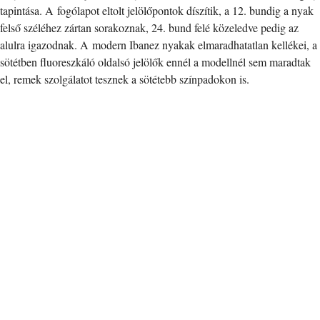
tapintása. A fogólapot eltolt jelölőpontok díszítik, a 12. bundig a nyak
felső széléhez zártan sorakoznak, 24. bund felé közeledve pedig az
alulra igazodnak. A modern Ibanez nyakak elmaradhatatlan kellékei, a
sötétben fluoreszkáló oldalsó jelölők ennél a modellnél sem maradtak
el, remek szolgálatot tesznek a sötétebb színpadokon is.