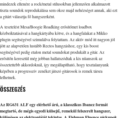
mindezek ellenére a rock/metal stílusokban jellemzően alkalmazott
tiszta soundok reprodukálása sem okoz majd nehézséget annak, aki ezt
a gitárt választja fő hangszerként.
A tesztelést Mesa/Boogie Roadking erősítőmet loadbox
közbeiktatásával a hangkártyába kötve, és a hangfalakat a Mikko
plugin segítségével szimulálva folytattam. Az aktív mód itt nagyon jól
jött az alapvetően lustább Rectos hangzáshoz, egy kis boost
segítségével pedig etalon metal soundokat produkált a gitár. Az
erősítőn keresztül még jobban hallatszódtak a kis nüanszok az
összetettebb akkordoknál, így megállapítható, hogy tesztalanyunk
képében a progresszív zenéket játszó gitárosok is remek társra
lelhetnek.
ÖSSZEGZÉS
Az RG631 ALF egy elérhető árú, a klasszikus Ibanez formát
megtartó, de mégis egyedi külsejű, remekül felszerelt hangszer,
különösen az elektroniáját tekintve. A Fishman Fluence pickupok