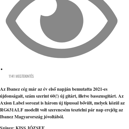
1141 MEGTEKINTÉS
Az Ibanez cég már az év első napján bemutatta 2021-es
újdonságait, szám szerint 60(!) új gitárt, illetve basszusgitárt. Az
Axion Label sorozat is három új típussal bővült, melyek közül az
RG631ALF modellt volt szerencsém tesztelni pár nap erejéig az
Ibanez Magyarország jóvoltából.
Szöveg: KISS JÓZSEF