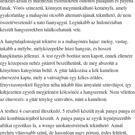
délkelet-ázsiai és indonéziai esőerdőkben őshonos palaqium és payena
fának. Vörös színezetű, könnyen megmunkálható keményfa, amely
gyakorlatilag a mahagóni olcsóbb alternatívájának tekinthető, de nem
összetévesztendő a nato faanyaggal. Leginkább az Indonéziában
készült hangszerekben találkozhatunk vele.
A hangtulajdonságait tekintve is a mahagónira hajaz: meleg, vastag,
inkább a mélybe, mélyközepekbe húzó hangzás, és hosszú
hangkitartás jellemzi. A test egyéb borítást nem kapott, ennek ellenére
egy közepesen nehéz gitárról beszélhetünk, de még abszolút a
kényelmes kategórián belül. A gitár lakkozása a kék kaméleon
elnevezést kapta, mely a valóságban egy kékes-zöldes,
fényviszonyoktól függően néha inkább lilás árnyalatú színvilágot, így
kifejezetten egyedi megjelenést kölcsönöz a hangszernek. Nem véletlen
az elnevezés: a gitár tényleg színváltós, mint a kaméleon.
A testhez 4 csavarral illeszkedő, 5 részből készült nyak panga panga és
dió kombinációjából készült. A panga panga az egyik legnépszerűbb
afrikai egzotikus fa, a wenge unokatestvérének tekinthető. Annál
enyhén világosabb színű, de hasonlóan nagy pórusú, érdes felületű,