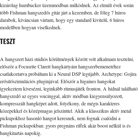
kizárólag humbucker üzemmódban működnek. Az elmúlt évek során
több Fishman hangszedős gitár járt a kezemben, de főleg 7 húros
darabok, kíváncsian vártam, hogy egy standard kivitelű, 6 húros
modellben hogyan viselkednek.
TESZT
A hangszert házi stúdiós körülmények között volt alkalmam tesztelni,
először a Focusrite Clarett hangkártyám hangszerbemenetéhez
csatlakoztatva próbáltam ki a Neural DSP legújabb, Archetype: Gojira
erősítőszimulációs pluginjával. Először a higaines hangokat
igyekeztem kivesézni, leginkább ritmusjáték fronton. A hídnál található
hangszedő az egyes voicinggal, aktív módban kiegyensúlyozott,
kompresszált hangképet adott, folyékony, de mégis karakteres
közepekkel és középmagas jelszinttel. Akik a klasszikus aktív metal
pickupokhoz hasonló hangot keresnek, nem fognak csalódni a
Fishman pickupokban: gyors pregnáns riffek akár boost nélkül is és
hangkitartás napokig.