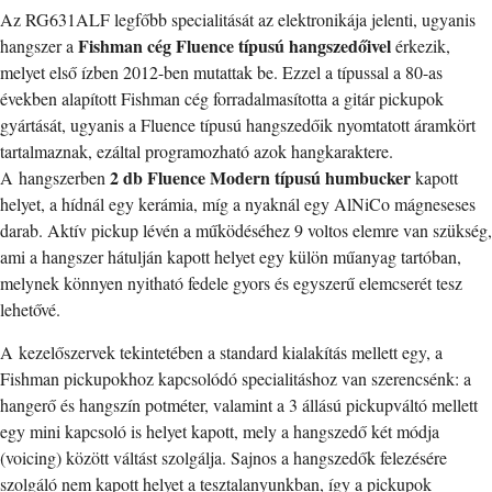
Az RG631ALF legfőbb specialitását az elektronikája jelenti, ugyanis
Fishman cég Fluence típusú hangszedőivel
hangszer a
érkezik,
melyet első ízben 2012-ben mutattak be. Ezzel a típussal a 80-as
években alapított Fishman cég forradalmasította a gitár pickupok
gyártását, ugyanis a Fluence típusú hangszedőik nyomtatott áramkört
tartalmaznak, ezáltal programozható azok hangkaraktere.
2 db Fluence Modern típusú humbucker
A hangszerben
kapott
helyet, a hídnál egy kerámia, míg a nyaknál egy AlNiCo mágneseses
darab. Aktív pickup lévén a működéséhez 9 voltos elemre van szükség,
ami a hangszer hátulján kapott helyet egy külön műanyag tartóban,
melynek könnyen nyitható fedele gyors és egyszerű elemcserét tesz
lehetővé.
A kezelőszervek tekintetében a standard kialakítás mellett egy, a
Fishman pickupokhoz kapcsolódó specialitáshoz van szerencsénk: a
hangerő és hangszín potméter, valamint a 3 állású pickupváltó mellett
egy mini kapcsoló is helyet kapott, mely a hangszedő két módja
(voicing) között váltást szolgálja. Sajnos a hangszedők felezésére
szolgáló nem kapott helyet a tesztalanyunkban, így a pickupok