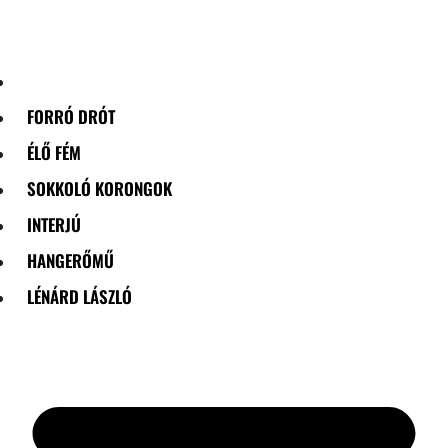
Skip
to
content
FORRÓ DRÓT
ÉLŐ FÉM
SOKKOLÓ KORONGOK
INTERJÚ
HANGERŐMŰ
LÉNÁRD LÁSZLÓ