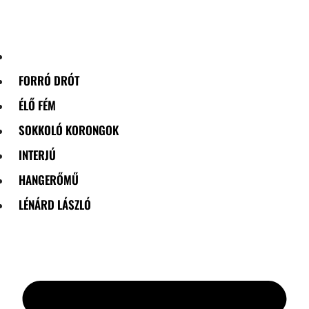
Skip
to
content
FORRÓ DRÓT
ÉLŐ FÉM
SOKKOLÓ KORONGOK
INTERJÚ
HANGERŐMŰ
LÉNÁRD LÁSZLÓ