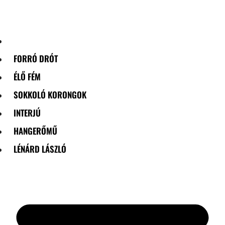
Skip
to
content
FORRÓ DRÓT
ÉLŐ FÉM
SOKKOLÓ KORONGOK
INTERJÚ
HANGERŐMŰ
LÉNÁRD LÁSZLÓ