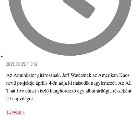
2025. 03. 25. / 19:32
Az Annihilator gitárosának, Jeff Watersnek az Amerikan Kaos
nevű projektje április 4-én adja ki második nagylemezét. Az All
That Jive címet viselő hanghordozó egy albumtrilógia részeként
lát napvilágot.
TOVÁBB »