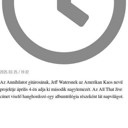
2025. 03. 25. / 19:32
Az Annihilator gitárosának, Jeff Watersnek az Amerikan Kaos nevű
projektje április 4-én adja ki második nagylemezét. Az All That Jive
címet viselő hanghordozó egy albumtrilógia részeként lát napvilágot.