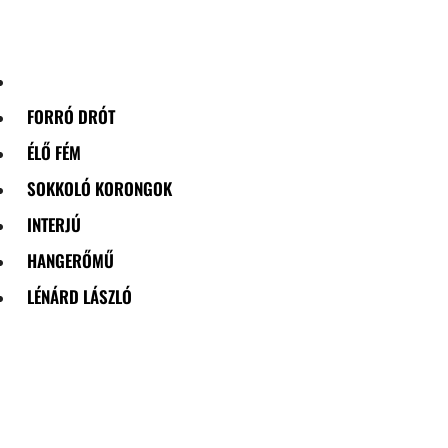
Skip
to
content
FORRÓ DRÓT
ÉLŐ FÉM
SOKKOLÓ KORONGOK
INTERJÚ
HANGERŐMŰ
LÉNÁRD LÁSZLÓ