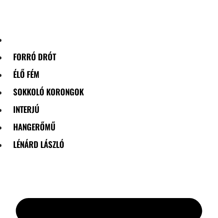
Skip
to
content
FORRÓ DRÓT
ÉLŐ FÉM
SOKKOLÓ KORONGOK
INTERJÚ
HANGERŐMŰ
LÉNÁRD LÁSZLÓ