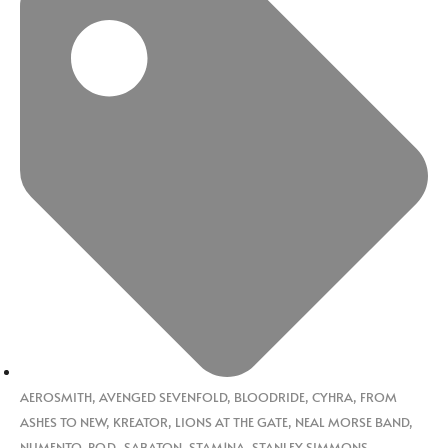
AEROSMITH
,
AVENGED SEVENFOLD
,
BLOODRIDE
,
CYHRA
,
FROM
ASHES TO NEW
,
KREATOR
,
LIONS AT THE GATE
,
NEAL MORSE BAND
,
NUMENTO
,
P.O.D.
,
SABATON
,
STAM1NA
,
STANLEY SIMMONS
,