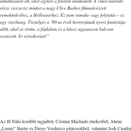
elindításáról ott, ahol egykor a félelem uralkodott. A videó narratív
része visszavisz minket a nagy Clive Barker filmművészeti
remekművéhez, a Hellraiserhez. Ez nem remake vagy folytatás – ez
egy visszhang. Tisztelgés a ’80-as évek horrorjának nyers fantáziája
előtt, ahol az öröm, a fájdalom és a káosz ugyanazon kulcson
osztozott. Jó szórakozást!”
Az Ill Niño korábbi tagjaiból, Cristian Machado énekesből, Ahrue
„Luster” Ilustre és Diego Verduzco gitárosokból, valamint Josh Cuadra