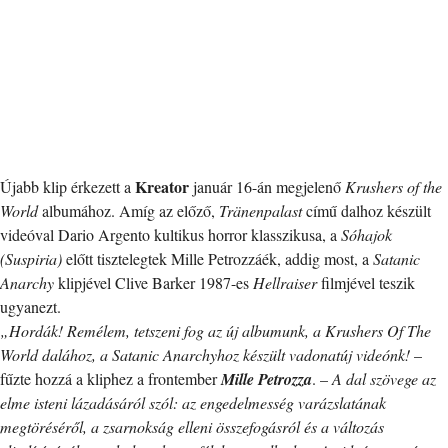
Kreator
Újabb klip érkezett a
január 16-án megjelenő
Krushers of the
World
albumához. Amíg az előző,
Tränenpalast
című dalhoz készült
videóval Dario Argento kultikus horror klasszikusa, a
Sóhajok
(Suspiria)
előtt tisztelegtek Mille Petrozzáék, addig most, a
Satanic
Anarchy
klipjével Clive Barker 1987-es
Hellraiser
filmjével teszik
ugyanezt.
„Hordák! Remélem, tetszeni fog az új albumunk, a Krushers Of The
World dalához, a Satanic Anarchyhoz készült vadonatúj videónk!
–
fűzte hozzá a kliphez a frontember
Mille Petrozza
. –
A dal szövege az
elme isteni lázadásáról szól: az engedelmesség varázslatának
megtöréséről, a zsarnokság elleni összefogásról és a változás