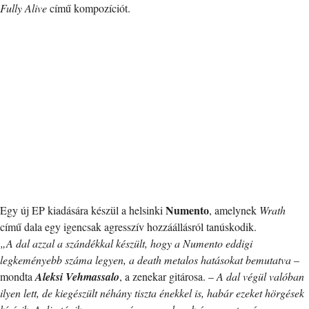
Fully Alive
című kompozíciót.
Numento
Egy új EP kiadására készül a helsinki
, amelynek
Wrath
című dala egy igencsak agresszív hozzáállásról tanúskodik.
„A dal azzal a szándékkal készült, hogy a Numento eddigi
legkeményebb száma legyen, a death metalos hatásokat bemutatva
–
mondta
Aleksi Vehmassalo
, a zenekar gitárosa. –
A dal végül valóban
ilyen lett, de kiegészült néhány tiszta énekkel is, habár ezeket hörgések