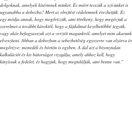
dolgoknak, amelyek kísértenek minket. És miért tesszük a szívünket is
ugyanabba a dobozba? Mert az elrejtést védelemnek érezhetjük. Ez
egy módja annak, hogy megőrizzük, ami törékeny, hogy megóvjuk a
szerelmet a további károktól, hogy a fájdalmat kezelhetőbbé tegyük,
vagy akár befagyasszuk azt a verziót magunkról, amelyet nem akarunk
elveszíteni. Abban a dobozban a sebezhetőség egyszerre van elzárva és
megőrizve: menedék és börtön is egyben. A dal azt a bizonytalan
kalkulációt és kis bátorságot vizsgálja, amely ahhoz kell, hogy
kinyissuk a fedelet, és hagyjuk, hogy megtalálják, ami benne van.”