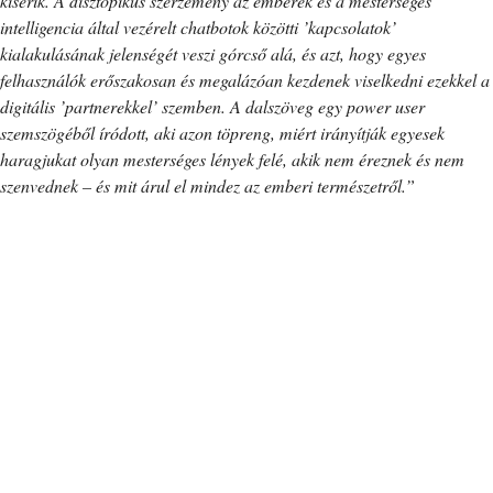
kísérik. A disztópikus szerzemény az emberek és a mesterséges
intelligencia által vezérelt chatbotok közötti ’kapcsolatok’
kialakulásának jelenségét veszi górcső alá, és azt, hogy egyes
felhasználók erőszakosan és megalázóan kezdenek viselkedni ezekkel a
digitális ’partnerekkel’ szemben. A dalszöveg egy power user
szemszögéből íródott, aki azon töpreng, miért irányítják egyesek
haragjukat olyan mesterséges lények felé, akik nem éreznek és nem
szenvednek – és mit árul el mindez az emberi természetről.”