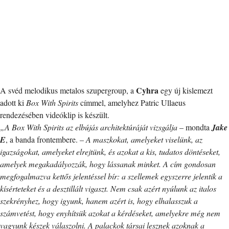
Cyhra
A svéd melodikus metalos szupergroup, a
egy új kislemezt
adott ki
Box With Spirits
címmel, amelyhez Patric Ullaeus
rendezésében videóklip is készült.
„A Box With Spirits az elbújás architektúráját vizsgálja
– mondta
Jake
E
, a banda frontembere. –
A maszkokat, amelyeket viselünk, az
igazságokat, amelyeket elrejtünk, és azokat a kis, tudatos döntéseket,
amelyek megakadályozzák, hogy lássanak minket. A cím gondosan
megfogalmazva kettős jelentéssel bír: a szellemek egyszerre jelentik a
kísérteteket és a desztillált vigaszt. Nem csak azért nyúlunk az italos
szekrényhez, hogy igyunk, hanem azért is, hogy elhalasszuk a
számvetést, hogy enyhítsük azokat a kérdéseket, amelyekre még nem
vagyunk készek válaszolni. A palackok társai lesznek azoknak a