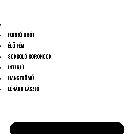
Skip
to
content
FORRÓ DRÓT
ÉLŐ FÉM
SOKKOLÓ KORONGOK
INTERJÚ
HANGERŐMŰ
LÉNÁRD LÁSZLÓ