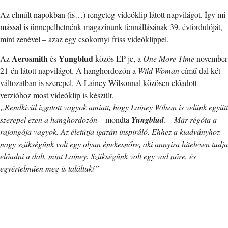
Az elmúlt napokban (is…) rengeteg videóklip látott napvilágot. Így mi
mással is ünnepelhetnénk magazinunk fennállásának 39. évfordulóját,
mint zenével – azaz egy csokornyi friss videóklippel.
Aerosmith
Yungblud
Az
és
közös EP-je, a
One More Time
november
21-én látott napvilágot. A hanghordozón a
Wild Woman
című dal két
változatban is szerepel. A Lainey Wilsonnal közösen előadott
verzióhoz most videóklip is készült.
„Rendkívül izgatott vagyok amiatt, hogy Lainey Wilson is velünk együtt
szerepel ezen a hanghordozón
– mondta
Yungblud
. –
Már régóta a
rajongója vagyok. Az életútja igazán inspiráló. Ehhez a kiadványhoz
nagy szükségünk volt egy olyan énekesnőre, aki annyira hitelesen tudja
előadni a dalt, mint Lainey. Szükségünk volt egy vad nőre, és
egyértelműen meg is találtuk!”