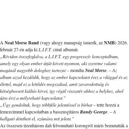
Neal Morse Band
NMB
A
(vagy ahogy manapság ismerik, az
) 2026.
február 27-én adja ki
L.I.F.T.
című albumát.
„Röviden összefoglalva, a L.I.F.T. egy progresszív konceptalbum,
amely egy olyan ember útját követi nyomon, aki szeretne valami
magánál nagyobb dologhoz tartozni
– mondta
Neal Morse
. –
Az
album azzal kezdődik, hogy az ember kapcsolatot érez a világgal és az
élettel, majd ez a kötődés megszakad, amit zavarodottság és
kétségbeesett kiáltás követ, így végül visszatér ahhoz a helyhez, ahol
újra érzi a mélyreható kapcsolatot.”
„Úgy gondoltuk, hogy többféle jelentéssel is bírhat
– tette hozzá a
lemezcímmel kapcsolatban a basszusgitáros
Randy George
. –
A
hallgató döntheti el, számára mit jelent.”
Az összesen tizenhárom dalt felvonultató korongról máris bemutatták a