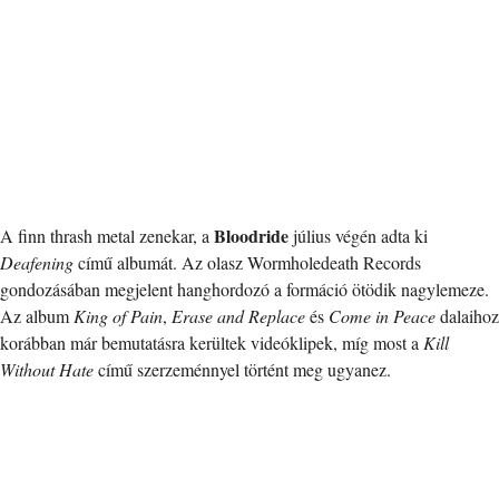
Bloodride
A finn thrash metal zenekar, a
július végén adta ki
Deafening
című albumát. Az olasz Wormholedeath Records
gondozásában megjelent hanghordozó a formáció ötödik nagylemeze.
Az album
King of Pain
,
Erase and Replace
és
Come in Peace
dalaihoz
korábban már bemutatásra kerültek videóklipek, míg most a
Kill
Without Hate
című szerzeménnyel történt meg ugyanez.