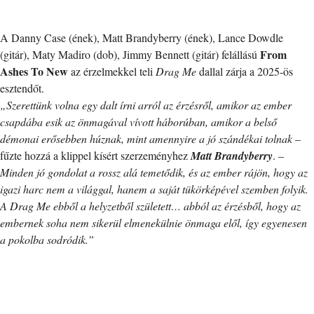
A Danny Case (ének), Matt Brandyberry (ének), Lance Dowdle
From
(gitár), Maty Madiro (dob), Jimmy Bennett (gitár) felállású
Ashes To New
az érzelmekkel teli
Drag Me
dallal zárja a 2025-ös
esztendőt.
„Szerettünk volna egy dalt írni arról az érzésről, amikor az ember
csapdába esik az önmagával vívott háborúban, amikor a belső
démonai erősebben húznak, mint amennyire a jó szándékai tolnak
–
fűzte hozzá a klippel kísért szerzeményhez
Matt Brandyberry
. –
Minden jó gondolat a rossz alá temetődik, és az ember rájön, hogy az
igazi harc nem a világgal, hanem a saját tükörképével szemben folyik.
A Drag Me ebből a helyzetből született… abból az érzésből, hogy az
embernek soha nem sikerül elmenekülnie önmaga elől, így egyenesen
a pokolba sodródik.”