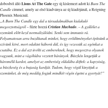
Lions At The Gate
dobosból álló
egy új kislemezt adott ki
Burn The
Candle
címmel, amely az első kiadványa az új kiadójánál, a Reigning
Phoenix Musicnál.
„A Burn The Candle egy dal a társadalmakban kialakuló
megosztottságról
– fűzte hozzá
Cristian Machado
. –
A gyűlölet a
szemünk előtt kezd normalizálódni. Senki sem immunis rá.
Folyamatosan arra buzdítanak minket, hogy erődítményeket építsünk a
szívünk köré, mert odakint háború dúl, és így vezessük az egónkat a
csatába. Ez a dal azt üvölti az embereknek, hogy megosztva olyanok
vagyunk, mint a vágóhídra vezetett bárányok. Büszkén lengetjük a
háromélű kardot, amelyet az emberiség oldalába döftek: a kapzsiság,
a büszkeség és a bujaság kardját. Tudom, hogy végül kinyitjuk a
szemünket, de még meddig fogjuk mindkét végén égetni a gyertyát?”