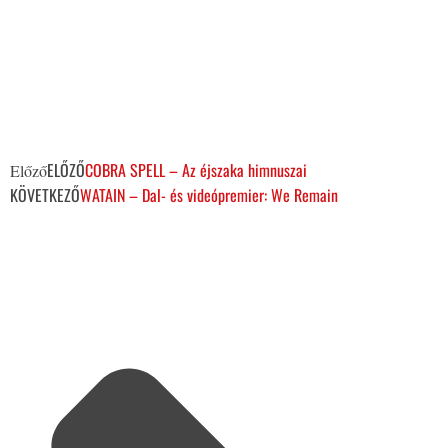
ELŐZŐ
COBRA SPELL – Az éjszaka himnuszai
Előző
KÖVETKEZŐ
WATAIN – Dal- és videópremier: We Remain