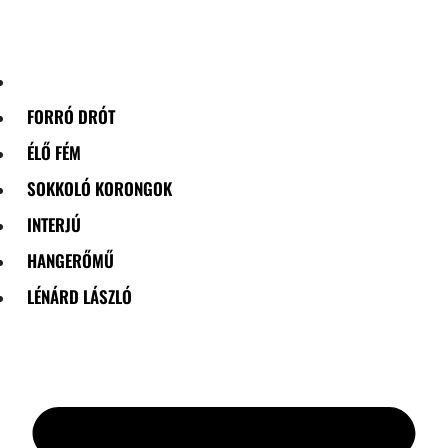
Skip
to
content
FORRÓ DRÓT
ÉLŐ FÉM
SOKKOLÓ KORONGOK
INTERJÚ
HANGERŐMŰ
LÉNÁRD LÁSZLÓ