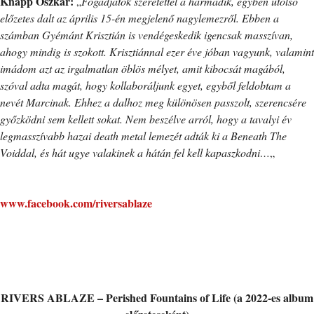
Knapp Oszkár:
„
Fogadjátok szeretettel a harmadik, egyben utolsó
előzetes dalt az április 15-én megjelenő nagylemezről. Ebben a
számban Gyémánt Krisztián is vendégeskedik igencsak masszívan,
ahogy mindig is szokott. Krisztiánnal ezer éve jóban vagyunk, valamint
imádom azt az irgalmatlan öblös mélyet, amit kibocsát magából,
szóval adta magát, hogy kollaboráljunk egyet, egyből feldobtam a
nevét Marcinak. Ehhez a dalhoz meg különösen passzolt, szerencsére
győzködni sem kellett sokat. Nem beszélve arról, hogy a tavalyi év
legmasszívabb hazai death metal lemezét adták ki a Beneath The
Voiddal, és hát ugye valakinek a hátán fel kell kapaszkodni…
„
www.facebook.com/riversablaze
RIVERS ABLAZE –
Perished Fountains of Life
(a 2022-es album