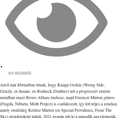
1031 MEGTEKINTÉS
Arról már februárban írtunk, hogy Knapp Oszkár (Wrong Side,
Grizzly, ex-Insane, ex-Redneck Zömbiez) lett a progresszív extrém
metalban utazó Rivers Ablaze énekese, majd Ferenczi Márton gitáros
(Fragda, Niburta, Moth Project) is csatlakozott, így lett teljes a zenekar,
amely eredetileg Kertész Márton (ex-Special Providence, From The
Sky) projektjeként indult. 2021 nyarán jött ki a második nagylemezük,