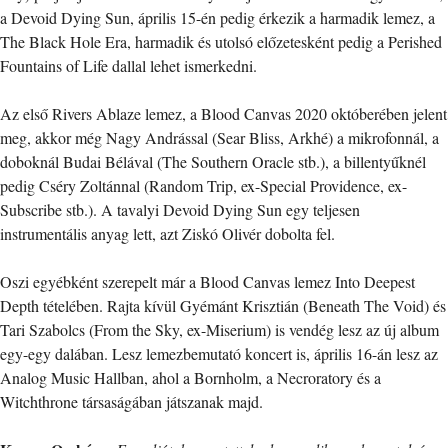
a Devoid Dying Sun, április 15-én pedig érkezik a harmadik lemez, a
The Black Hole Era, harmadik és utolsó előzetesként pedig a Perished
Fountains of Life dallal lehet ismerkedni.
Az első Rivers Ablaze lemez, a Blood Canvas 2020 októberében jelent
meg, akkor még Nagy Andrással (Sear Bliss, Arkhé) a mikrofonnál, a
doboknál Budai Bélával (The Southern Oracle stb.), a billentyűknél
pedig Cséry Zoltánnal (Random Trip, ex-Special Providence, ex-
Subscribe stb.). A tavalyi Devoid Dying Sun egy teljesen
instrumentális anyag lett, azt Ziskó Olivér dobolta fel.
Oszi egyébként szerepelt már a Blood Canvas lemez Into Deepest
Depth tételében. Rajta kívül Gyémánt Krisztián (Beneath The Void) és
Tari Szabolcs (From the Sky, ex-Miserium) is vendég lesz az új album
egy-egy dalában. Lesz lemezbemutató koncert is, április 16-án lesz az
Analog Music Hallban, ahol a Bornholm, a Necroratory és a
Witchthrone társaságában játszanak majd.