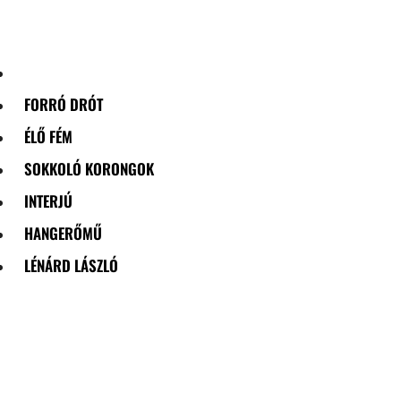
Skip
to
content
FORRÓ DRÓT
ÉLŐ FÉM
SOKKOLÓ KORONGOK
INTERJÚ
HANGERŐMŰ
LÉNÁRD LÁSZLÓ