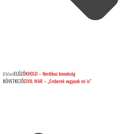
ELŐZŐ
KHOLD – Nordikus konokság
Előző
KÖVETKEZŐ
CIVIL WAR – „Emberek vagyunk mi is”