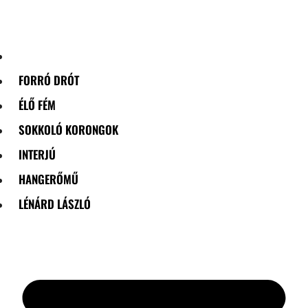
Skip
to
content
FORRÓ DRÓT
ÉLŐ FÉM
SOKKOLÓ KORONGOK
INTERJÚ
HANGERŐMŰ
LÉNÁRD LÁSZLÓ