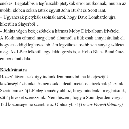
énekes. Legalábbis a legfrissebb pletykák erről árulkodnak, miután az
utóbbi időben sokan látták együtt John Busht és Scott Iant.
– Ugyancsak pletykák szólnak arról, hogy Dave Lombardo újra
kikerült a Slayerből…
– Június végén befejeződtek a hármas Moby Dick-album felvételei.
A Körhinta címmel megjelenő albumról a fiúk csak annyit árultak el,
hogy az eddigi leghosszabb, ám legváltozatosabb zeneanyag született
meg. Az LP-re felkerült egy feldolgozás is, a Hobo Blues Band Gaz­
ember című dala.
Közkívánatra
Hosszú távon csak úgy tudunk fennmaradni, ha kiterjesztjük
közönségbázisunkat és nemcsak a death metalos srácoknak játszunk.
Szerintem az új LP elég kemény ahhoz, hogy mindenkit megtartsunk,
sőt új híveket szerezzünk. Nem hiszem, hogy a Soundgarden vagy a
Tad közönsége ne szeretné az Obituaryt is!
(Trevor Peres/Obituary)