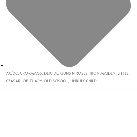
AC/DC
,
CRO-MAGS
,
DEICIDE
,
GUNS N'ROSES
,
IRON MAIDEN
,
LITTLE
CEASAR
,
OBITUARY
,
OLD SCHOOL
,
UNRULY CHILD