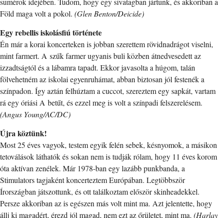
sumérok idejében. Tudom, hogy egy sivatagban jártunk, és akkoriban a
Föld maga volt a pokol.
(Glen Benton/Deicide)
Egy rebellis iskolásfiú története
Én már a korai koncerteken is jobban szerettem rövidnadrágot viselni,
mint farmert. A szűk farmer ugyanis buli közben átnedvesedett az
izzadtságtól és a lábamra tapadt. Ekkor javasolta a húgom, talán
fölvehetném az iskolai egyenruhámat, abban biztosan jól festenék a
színpadon. Így aztán felhúztam a cuccot, szereztem egy sapkát, vartam
rá egy óriási A betűt, és ezzel meg is volt a színpadi felszerelésem.
(Angus Young/AC/DC)
Újra köztünk!
Most 25 éves vagyok, testem egyik felén sebek, késnyomok, a másikon
tetoválások láthatók és sokan nem is tudják rólam, hogy 11 éves korom
óta aktívan zenélek. Már 1978-ban egy lazább punkbanda, a
Stimulators tagjaként koncerteztem Európában. Legtöbbször
Írországban játszottunk, és ott találkoztam először skinheadekkel.
Persze akkoriban az is egészen más volt mint ma. Azt jelentette, hogy
állj ki magadért, érezd jól magad, nem ezt az őrületet, mint ma.
(Harlay