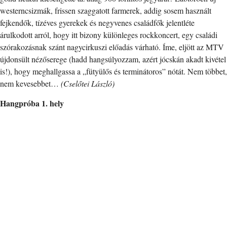
westerncsizmák, frissen szaggatott farmerek, addig sosem használt
fejkendők, tízéves gyerekek és negyvenes családfők jelentléte
árulkodott arról, hogy itt bizony különleges rockkoncert, egy családi
szórakozásnak szánt nagycirkuszi előadás várható. Íme, eljött az MTV
újdonsült nézőserege (hadd hangsúlyozzam, azért jócskán akadt kivétel
is!), hogy meghallgassa a „fütyülős és terminátoros” nótát. Nem többet,
nem kevesebbet…
(Cselőtei László)
Hangpróba 1. hely