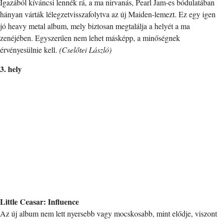
Igazából kíváncsi lennék rá, a ma nirvanás, Pearl Jam-es bódulatában
hányan várták lélegzetvisszafolytva az új Maiden-lemezt. Ez egy igen
jó heavy metal album, mely biztosan megtalálja a helyét a ma
zenéjében. Egyszerűen nem lehet másképp, a minőségnek
érvényesülnie kell.
(Cselőtei László)
3. hely
Little Ceasar: Influence
Az új album nem lett nyersebb vagy mocskosabb, mint elődje, viszont