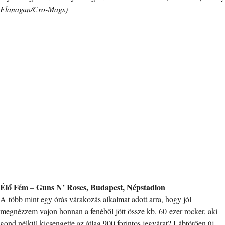
Flanagan/Cro-Mags)
Élő Fém
Guns N’ Roses, Budapest, Népstadion
–
A több mint egy órás várakozás alkalmat adott arra, hogy jól
megnézzem vajon honnan a fenéből jött össze kb. 60 ezer rocker, aki
gond nélkül kicsengette az átlag 900 forintos jegyárat? Lábtörően új