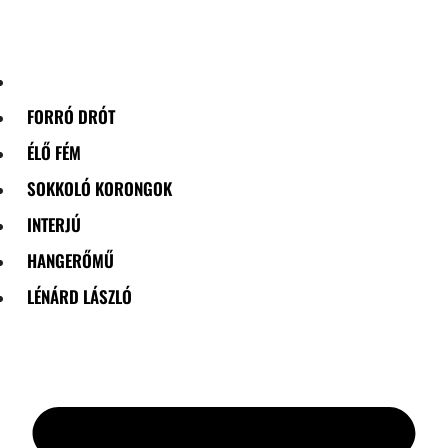
Skip
to
content
FORRÓ DRÓT
ÉLŐ FÉM
SOKKOLÓ KORONGOK
INTERJÚ
HANGERŐMŰ
LÉNÁRD LÁSZLÓ