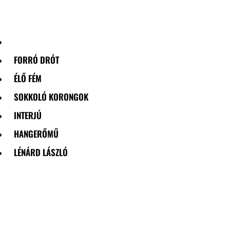
Skip
to
content
FORRÓ DRÓT
ÉLŐ FÉM
SOKKOLÓ KORONGOK
INTERJÚ
HANGERŐMŰ
LÉNÁRD LÁSZLÓ