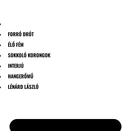
Skip
to
content
FORRÓ DRÓT
ÉLŐ FÉM
SOKKOLÓ KORONGOK
INTERJÚ
HANGERŐMŰ
LÉNÁRD LÁSZLÓ