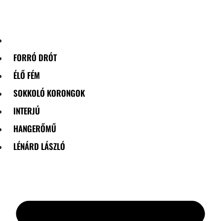
Skip
to
content
FORRÓ DRÓT
ÉLŐ FÉM
SOKKOLÓ KORONGOK
INTERJÚ
HANGERŐMŰ
LÉNÁRD LÁSZLÓ