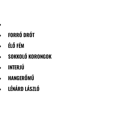
Skip
to
content
FORRÓ DRÓT
ÉLŐ FÉM
SOKKOLÓ KORONGOK
INTERJÚ
HANGERŐMŰ
LÉNÁRD LÁSZLÓ