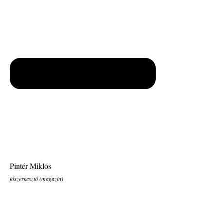
Pintér Miklós
főszerkesztő (magazin)