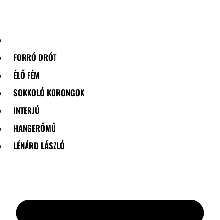
Skip
to
content
FORRÓ DRÓT
ÉLŐ FÉM
SOKKOLÓ KORONGOK
INTERJÚ
HANGERŐMŰ
LÉNÁRD LÁSZLÓ