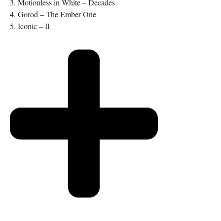
3. Motionless in White – Decades
4. Gorod – The Ember One
5. Iconic – II