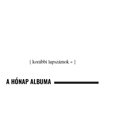
[
korábbi lapszámok »
]
A HÓNAP ALBUMA