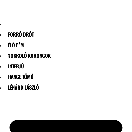
Skip
to
content
FORRÓ DRÓT
ÉLŐ FÉM
SOKKOLÓ KORONGOK
INTERJÚ
HANGERŐMŰ
LÉNÁRD LÁSZLÓ