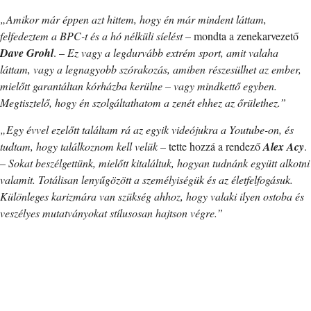
„Amikor már éppen azt hittem, hogy én már mindent láttam,
felfedeztem a BPC-t és a hó nélküli síelést
– mondta a zenekarvezető
Dave Grohl
. –
Ez vagy a legdurvább extrém sport, amit valaha
láttam, vagy a legnagyobb szórakozás, amiben részesülhet az ember,
mielőtt garantáltan kórházba kerülne – vagy mindkettő egyben.
Megtisztelő, hogy én szolgáltathatom a zenét ehhez az őrülethez.”
„Egy évvel ezelőtt találtam rá az egyik videójukra a Youtube-on, és
tudtam, hogy találkoznom kell velük
– tette hozzá a rendező
Alex Acy
.
–
Sokat beszélgettünk, mielőtt kitaláltuk, hogyan tudnánk együtt alkotni
valamit. Totálisan lenyűgözött a személyiségük és az életfelfogásuk.
Különleges karizmára van szükség ahhoz, hogy valaki ilyen ostoba és
veszélyes mutatványokat stílusosan hajtson végre.”