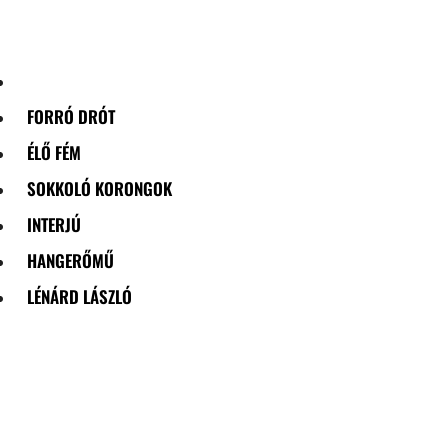
Skip
to
content
FORRÓ DRÓT
ÉLŐ FÉM
SOKKOLÓ KORONGOK
INTERJÚ
HANGERŐMŰ
LÉNÁRD LÁSZLÓ