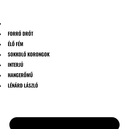
Skip
to
content
FORRÓ DRÓT
ÉLŐ FÉM
SOKKOLÓ KORONGOK
INTERJÚ
HANGERŐMŰ
LÉNÁRD LÁSZLÓ