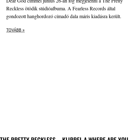
Dear God címmel június 26-án fog megjelenni a The Pretty
Reckless ötödik stúdióalbuma. A Fearless Records által
gondozott hanghordozó címadó dala máris kiadásra került.
TOVÁBB »
THE PRETTY RECKLESS – KLIPPEL A WHERE ARE YOU