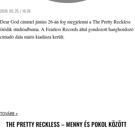
2026. 05. 25. / 16:26
Dear God címmel június 26-án fog megjelenni a The Pretty Reckless
ötödik stúdióalbuma. A Fearless Records által gondozott hanghordozó
címadó dala máris kiadásra került.
TOVÁBB »
THE PRETTY RECKLESS – MENNY ÉS POKOL KÖZÖTT