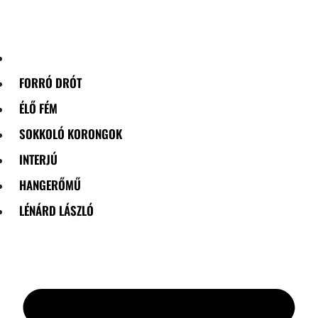
Skip
to
content
FORRÓ DRÓT
ÉLŐ FÉM
SOKKOLÓ KORONGOK
INTERJÚ
HANGERŐMŰ
LÉNÁRD LÁSZLÓ