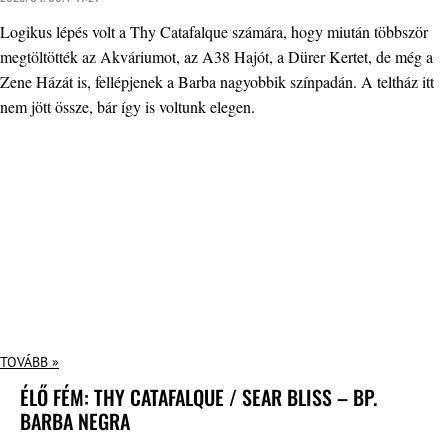
Logikus lépés volt a Thy Catafalque számára, hogy miután többször
megtöltötték az Akváriumot, az A38 Hajót, a Dürer Kertet, de még a
Zene Házát is, fellépjenek a Barba nagyobbik színpadán. A teltház itt
nem jött össze, bár így is voltunk elegen.
TOVÁBB »
ÉLŐ FÉM: THY CATAFALQUE / SEAR BLISS – BP.
BARBA NEGRA