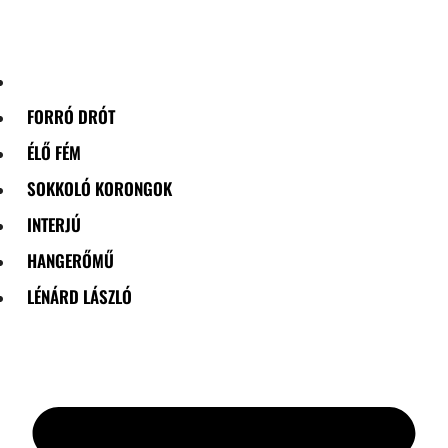
Skip
to
content
FORRÓ DRÓT
ÉLŐ FÉM
SOKKOLÓ KORONGOK
INTERJÚ
HANGERŐMŰ
LÉNÁRD LÁSZLÓ