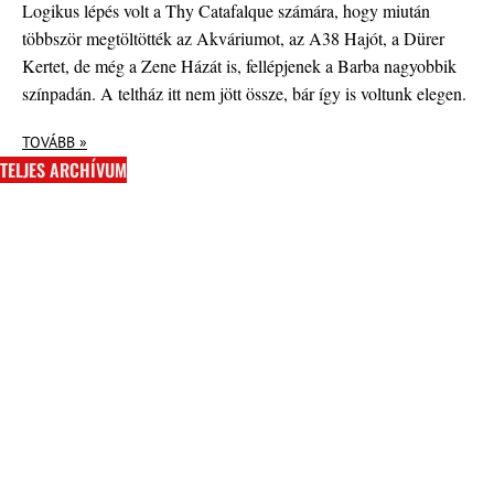
Logikus lépés volt a Thy Catafalque számára, hogy miután
többször megtöltötték az Akváriumot, az A38 Hajót, a Dürer
Kertet, de még a Zene Házát is, fellépjenek a Barba nagyobbik
színpadán. A teltház itt nem jött össze, bár így is voltunk elegen.
TOVÁBB »
TELJES ARCHÍVUM