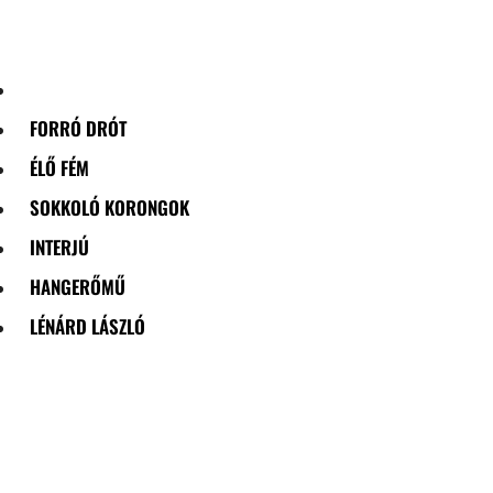
Skip
to
content
FORRÓ DRÓT
ÉLŐ FÉM
SOKKOLÓ KORONGOK
INTERJÚ
HANGERŐMŰ
LÉNÁRD LÁSZLÓ