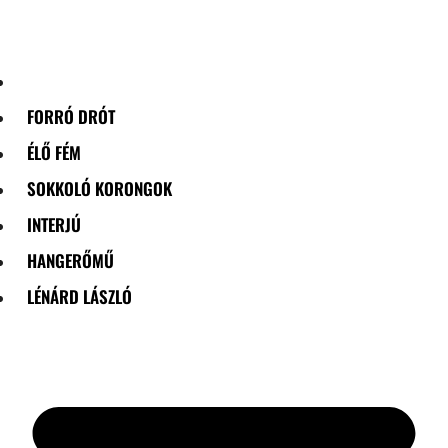
Skip
to
content
FORRÓ DRÓT
ÉLŐ FÉM
SOKKOLÓ KORONGOK
INTERJÚ
HANGERŐMŰ
LÉNÁRD LÁSZLÓ