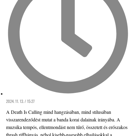
2024. 11. 13. / 15:27
A Death Is Calling mind hangzásában, mind stílusában
visszarendeződést mutat a banda korai dalainak irányába. A
muzsika tempós, ellentmondást nem tűrő, összetett és erőszakos
thrash riffhányás, néhol kisebb-nagyobb elhajlásokkal a