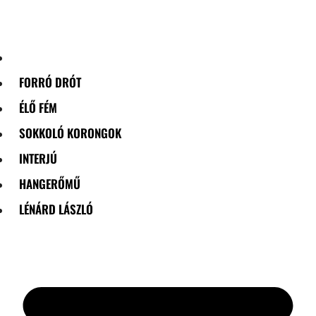
Skip
to
content
FORRÓ DRÓT
ÉLŐ FÉM
SOKKOLÓ KORONGOK
INTERJÚ
HANGERŐMŰ
LÉNÁRD LÁSZLÓ