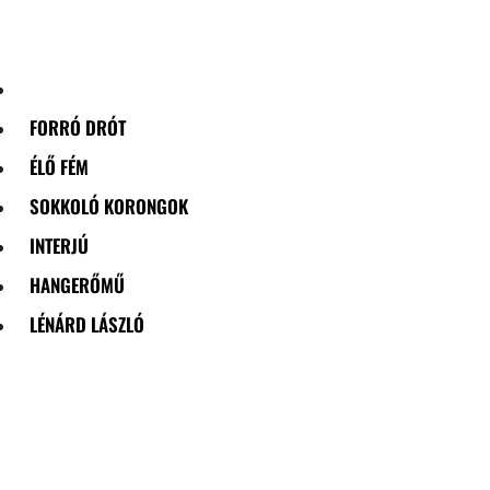
Skip
to
content
FORRÓ DRÓT
ÉLŐ FÉM
SOKKOLÓ KORONGOK
INTERJÚ
HANGERŐMŰ
LÉNÁRD LÁSZLÓ