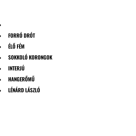
Skip
to
content
FORRÓ DRÓT
ÉLŐ FÉM
SOKKOLÓ KORONGOK
INTERJÚ
HANGERŐMŰ
LÉNÁRD LÁSZLÓ