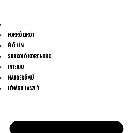
Skip
to
content
FORRÓ DRÓT
ÉLŐ FÉM
SOKKOLÓ KORONGOK
INTERJÚ
HANGERŐMŰ
LÉNÁRD LÁSZLÓ