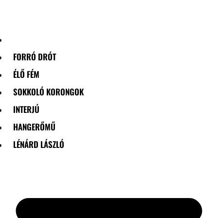
Skip
to
content
FORRÓ DRÓT
ÉLŐ FÉM
SOKKOLÓ KORONGOK
INTERJÚ
HANGERŐMŰ
LÉNÁRD LÁSZLÓ