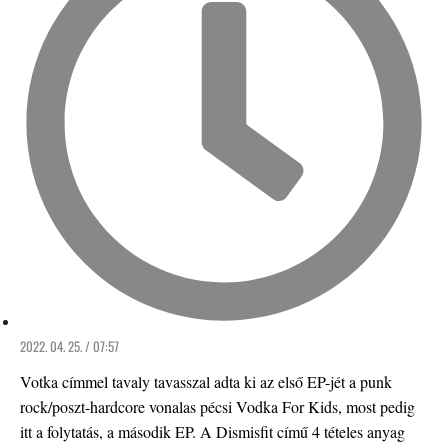
2022. 04. 25. / 07:57
Votka címmel tavaly tavasszal adta ki az első EP-jét a punk
rock/poszt-hardcore vonalas pécsi Vodka For Kids, most pedig
itt a folytatás, a második EP. A Dismisfit című 4 tételes anyag