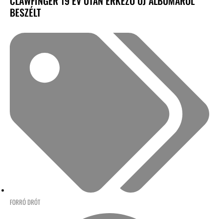
CLAWFINGER 19 ÉV UTÁN ÉRKEZŐ ÚJ ALBUMÁRÓL
BESZÉLT
FORRÓ DRÓT