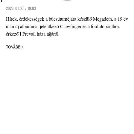
2026. 01. 27. / 19:03
Hírek, érdekességek a búcsúturnéjára készülő Megadeth, a 19 év
után új albummal jelentkező Clawfinger és a fordulóponthoz
érkező I Prevail háza tájáról.
TOVÁBB »