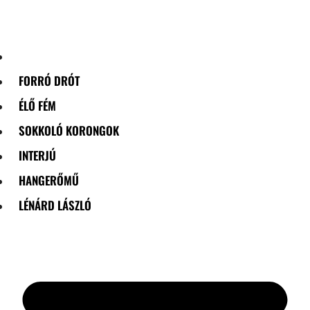
Skip
to
content
FORRÓ DRÓT
ÉLŐ FÉM
SOKKOLÓ KORONGOK
INTERJÚ
HANGERŐMŰ
LÉNÁRD LÁSZLÓ