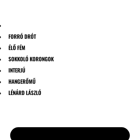
Skip
to
content
FORRÓ DRÓT
ÉLŐ FÉM
SOKKOLÓ KORONGOK
INTERJÚ
HANGERŐMŰ
LÉNÁRD LÁSZLÓ