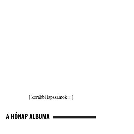
[
korábbi lapszámok »
]
A HÓNAP ALBUMA