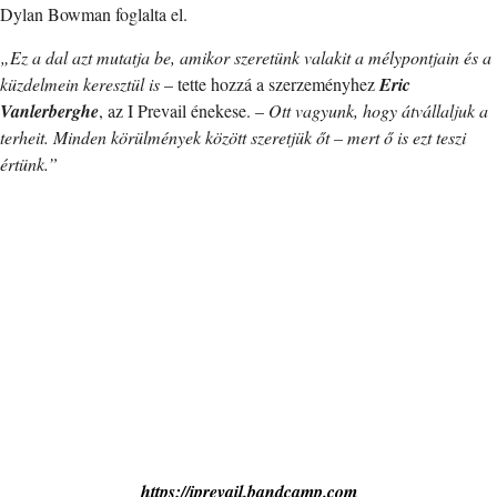
Dylan Bowman foglalta el.
„Ez a dal azt mutatja be, amikor szeretünk valakit a mélypontjain és a
küzdelmein keresztül is
– tette hozzá a szerzeményhez
Eric
Vanlerberghe
, az I Prevail énekese. –
Ott vagyunk, hogy átvállaljuk a
terheit. Minden körülmények között szeretjük őt – mert ő is ezt teszi
értünk.”
https://iprevail.bandcamp.com