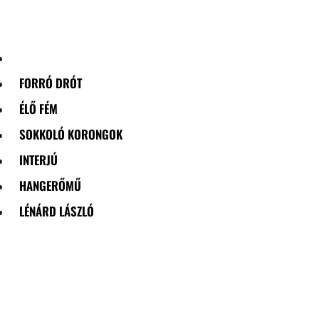
Skip
to
content
FORRÓ DRÓT
ÉLŐ FÉM
SOKKOLÓ KORONGOK
INTERJÚ
HANGERŐMŰ
LÉNÁRD LÁSZLÓ