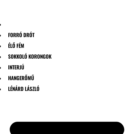
Skip
to
content
FORRÓ DRÓT
ÉLŐ FÉM
SOKKOLÓ KORONGOK
INTERJÚ
HANGERŐMŰ
LÉNÁRD LÁSZLÓ