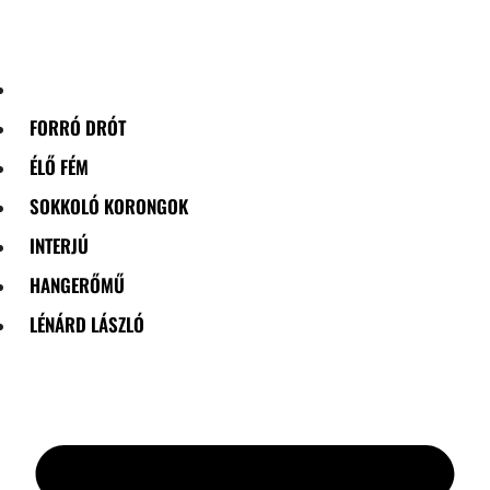
Skip
to
content
FORRÓ DRÓT
ÉLŐ FÉM
SOKKOLÓ KORONGOK
INTERJÚ
HANGERŐMŰ
LÉNÁRD LÁSZLÓ