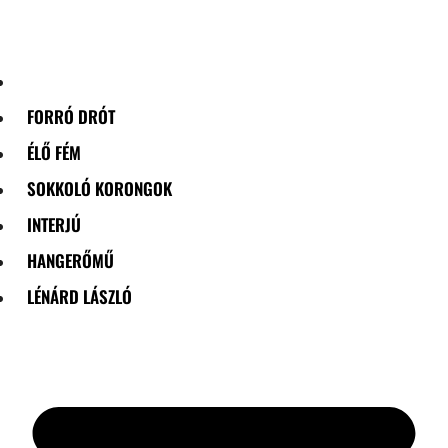
Skip
to
content
FORRÓ DRÓT
ÉLŐ FÉM
SOKKOLÓ KORONGOK
INTERJÚ
HANGERŐMŰ
LÉNÁRD LÁSZLÓ