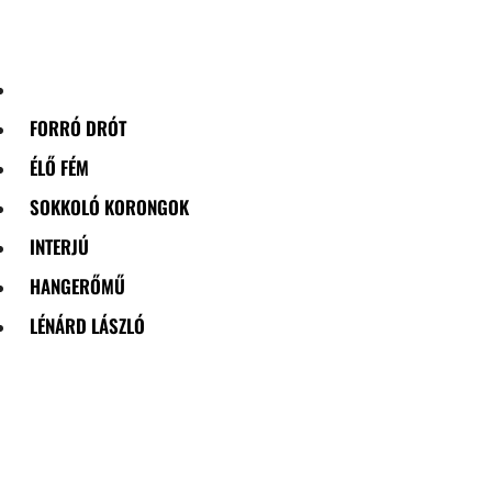
Skip
to
content
FORRÓ DRÓT
ÉLŐ FÉM
SOKKOLÓ KORONGOK
INTERJÚ
HANGERŐMŰ
LÉNÁRD LÁSZLÓ