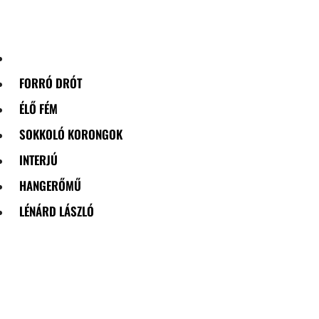
Skip
to
content
FORRÓ DRÓT
ÉLŐ FÉM
SOKKOLÓ KORONGOK
INTERJÚ
HANGERŐMŰ
LÉNÁRD LÁSZLÓ