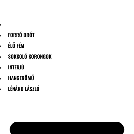
Skip
to
content
FORRÓ DRÓT
ÉLŐ FÉM
SOKKOLÓ KORONGOK
INTERJÚ
HANGERŐMŰ
LÉNÁRD LÁSZLÓ