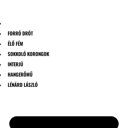
Skip
to
content
FORRÓ DRÓT
ÉLŐ FÉM
SOKKOLÓ KORONGOK
INTERJÚ
HANGERŐMŰ
LÉNÁRD LÁSZLÓ