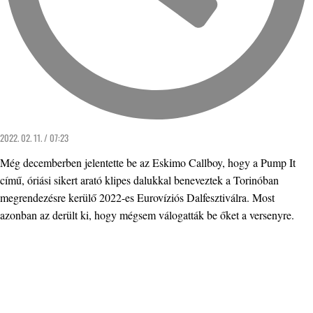
2022. 02. 11. / 07:23
Még decemberben jelentette be az Eskimo Callboy, hogy a Pump It
című, óriási sikert arató klipes dalukkal beneveztek a Torinóban
megrendezésre kerülő 2022-es Eurovíziós Dalfesztiválra. Most
azonban az derült ki, hogy mégsem válogatták be őket a versenyre.