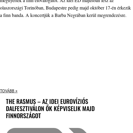
megnyerték a finn előválogatót. Az idei ED májusban lesz az
olaszországi Torinóban, Budapestre pedig majd október 17-én érkezik
a finn banda. A koncertjük a Barba Negrában kerül megrendezésre.
TOVÁBB »
THE RASMUS – AZ IDEI EUROVÍZIÓS
DALFESZTIVÁLON ŐK KÉPVISELIK MAJD
FINNORSZÁGOT