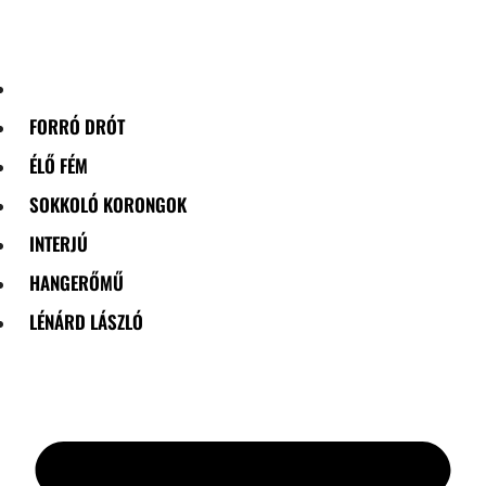
Skip
to
content
FORRÓ DRÓT
ÉLŐ FÉM
SOKKOLÓ KORONGOK
INTERJÚ
HANGERŐMŰ
LÉNÁRD LÁSZLÓ