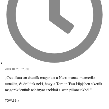
2024. 01. 25. / 23:30
„Csodálatosan éreztük magunkat a Necromanteum amerikai
turnéján, és örülünk neki, hogy a Torn in Two klipjében sikerült
megörökítenünk néhányat azokból a szép pillanatokból.”
TOVÁBB »