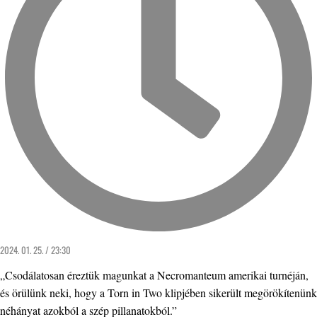
2024. 01. 25. / 23:30
„Csodálatosan éreztük magunkat a Necromanteum amerikai turnéján,
és örülünk neki, hogy a Torn in Two klipjében sikerült megörökítenünk
néhányat azokból a szép pillanatokból.”