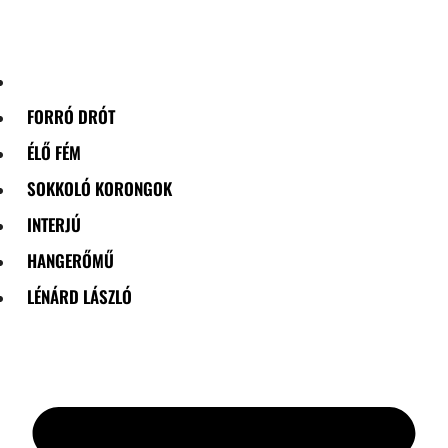
Skip
to
content
FORRÓ DRÓT
ÉLŐ FÉM
SOKKOLÓ KORONGOK
INTERJÚ
HANGERŐMŰ
LÉNÁRD LÁSZLÓ