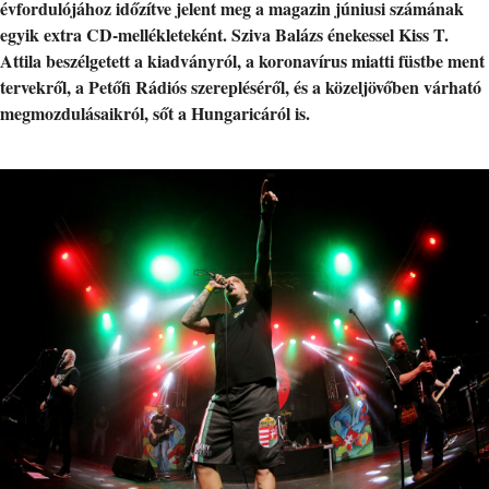
évfordulójához időzítve jelent meg a magazin júniusi számának
egyik extra CD-mellékleteként. Sziva Balázs énekessel Kiss T.
Attila beszélgetett a kiadványról, a koronavírus miatti füstbe ment
tervekről, a Petőfi Rádiós szerepléséről, és a közeljövőben várható
megmozdulásaikról, sőt a Hungaricáról is.