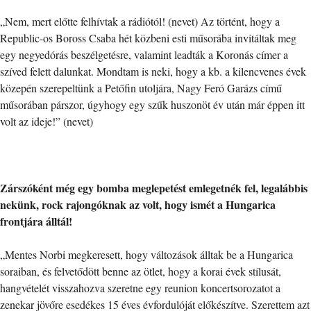
„Nem, mert előtte felhívtak a rádiótól! (nevet) Az történt, hogy a
Republic-os Boross Csaba hét közbeni esti műsorába invitáltak meg
egy negyedórás beszélgetésre, valamint leadták a Koronás címer a
szíved felett dalunkat. Mondtam is neki, hogy a kb. a kilencvenes évek
közepén szerepeltünk a Petőfin utoljára, Nagy Feró Garázs című
műsorában párszor, úgyhogy egy szűk huszonöt év után már éppen itt
volt az ideje!” (nevet)
Zárszóként még egy bomba meglepetést emlegetnék fel, legalábbis
nekünk, rock rajongóknak az volt, hogy ismét a Hungarica
frontjára álltál!
„Mentes Norbi megkeresett, hogy változások álltak be a Hungarica
soraiban, és felvetődött benne az ötlet, hogy a korai évek stílusát,
hangvételét visszahozva szeretne egy reunion koncertsorozatot a
zenekar jövőre esedékes 15 éves évfordulóját előkészítve. Szerettem azt