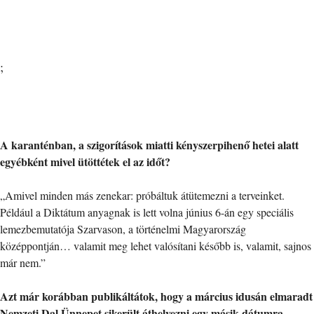
;
A karanténban, a szigorítások miatti kényszerpihenő hetei alatt
egyébként mivel ütöttétek el az időt?
„Amivel minden más zenekar: próbáltuk átütemezni a terveinket.
Például a Diktátum anyagnak is lett volna június 6-án egy speciális
lemezbemutatója Szarvason, a történelmi Magyarország
középpontján… valamit meg lehet valósítani később is, valamit, sajnos
már nem.”
Azt már korábban publikáltátok, hogy a március idusán elmaradt
Nemzeti Dal Ünnepet sikerült áthelyezni egy másik dátumra.