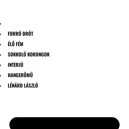
Skip
to
content
FORRÓ DRÓT
ÉLŐ FÉM
SOKKOLÓ KORONGOK
INTERJÚ
HANGERŐMŰ
LÉNÁRD LÁSZLÓ