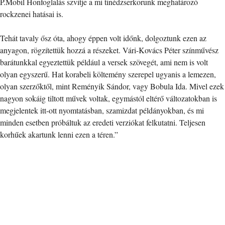
P.Mobil Honfoglalás szvitje a mi tinédzserkorunk meghatározó
rockzenei hatásai is.
Tehát tavaly ősz óta, ahogy éppen volt időnk, dolgoztunk ezen az
anyagon, rögzítettük hozzá a részeket. Vári-Kovács Péter színművész
barátunkkal egyeztettük például a versek szövegét, ami nem is volt
olyan egyszerű. Hat korabeli költemény szerepel ugyanis a lemezen,
olyan szerzőktől, mint Reményik Sándor, vagy Bobula Ida. Mivel ezek
nagyon sokáig tiltott művek voltak, egymástól eltérő változatokban is
megjelentek itt-ott nyomtatásban, szamizdat példányokban, és mi
minden esetben próbáltuk az eredeti verziókat felkutatni. Teljesen
korhűek akartunk lenni ezen a téren.”