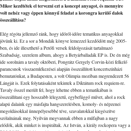
Mikor kezdtétek el tervezni ezt a koncept anyagot, és mennyire
volt nehéz vagy éppen könnyű feladat a korongra kerülő dalok
összeállítása?
Elég régóta jellemző ránk, hogy időről-időre tematikus anyagokkal
jövünk ki. Ez a sor a Mondák könyve lemezzel kezdődött még 2005-
ben, és ide illeszthető a Petőfi versek feldolgozását tartalmazó
Szabadság, szerelem album, ahogy a Betyárballadák EP is. De én még
ide sorolnám a tavaly októberi, Pongrátz Gergely Corvin-közi felkelő
parancsnok visszaemlékezései alapján összeállított koncertszínházi
bemutatónkat, a Budapesten, a volt Olimpia moziban megrendezett 56
Lángját is. Ezek folytatásaként tekintek a Diktátum rock requiem-re.
Tavaly ősszel merült fel, hogy lehetne ebben a tematikában is
összeállítani egy hosszabb lélegzetű, egybefüggő művet, ahol a rock
alapú dalaink egy másfajta hangszerelésben, komoly- és népzenei
megoldásokkal ünnepélyesebbé téve, szavalatokkal kiegészítve
szólalnának meg. Nyilván megvannak ebben a műfajban a nagy
elődök, akik minket is inspiráltak. Az István, a király rockopera vagy a