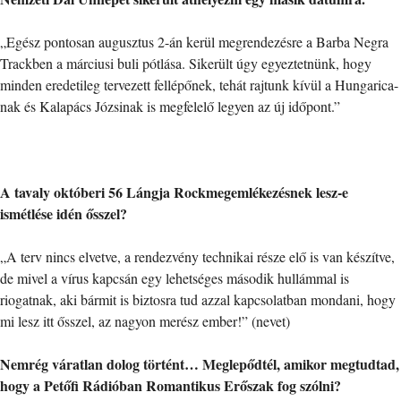
„Egész pontosan augusztus 2-án kerül megrendezésre a Barba Negra
Trackben a márciusi buli pótlása. Sikerült úgy egyeztetnünk, hogy
minden eredetileg tervezett fellépőnek, tehát rajtunk kívül a Hungarica-
nak és Kalapács Józsinak is megfelelő legyen az új időpont.”
A tavaly októberi 56 Lángja Rockmegemlékezésnek lesz-e
ismétlése idén ősszel?
„A terv nincs elvetve, a rendezvény technikai része elő is van készítve,
de mivel a vírus kapcsán egy lehetséges második hullámmal is
riogatnak, aki bármit is biztosra tud azzal kapcsolatban mondani, hogy
mi lesz itt ősszel, az nagyon merész ember!” (nevet)
Nemrég váratlan dolog történt… Meglepődtél, amikor megtudtad,
hogy a Petőfi Rádióban Romantikus Erőszak fog szólni?