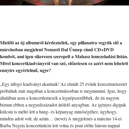
Mielőtt az új albumról kérdeznélek, egy pillanatra vegyük elő a
márciusban megjelent Nemzeti Dal Ünnep című CD+DVD
kombót, ami igen sikeresen szerepelt a Mahasz lemezeladási listán.
Mivel koncertkiadványról van szó, előzetesen ez azért nem lehetett
ennyire egyértelmű, ugye?
„Egy átfogó kiadványt akartunk! Az elmúlt 25 évünk keresztmetszetét
próbáltuk már magában a koncertműsorban is megmutatni. Igaz, hogy
általában nem a koncertlemezek a legnépszerűbbek, de én nagyon
bíztam ebben a negyedszázadot átölelő anyagban. Az igényes digipak
külcsín is méltó lett a hang- és képanyag minőségéhez, úgyhogy,
minden adott volt, de aztán… (nevet) A megjelenés a március 14-ei
Barba Negrás koncertünkön lett volna és pont előtte három nappal