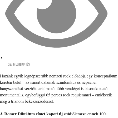
527 MEGTEKINTÉS
Hazánk egyik legnépszerűbb nemzeti rock előadója egy konceptalbum
keretén belül – az ismert dalainak szimfonikus és népzenei
hangszerelésű verzióit tartalmazó, több vendéget is felsorakoztató,
monumentális, egybefüggő 65 perces rock requiemmel – emlékezik
meg a trianoni békeszerződésről.
A Romer Diktátum címet kapott új stúdiólemeze ennek 100.