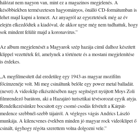
hálózat nem nagyon van, mint ez a magazinos megjelenés. A
későbbiekben természetesen hagyományos, önálló CD-formátumban is
lehet majd kapni a lemezt. Az anyagról az egyeztetések még az év
elején elkezdődtek a kiadóval, de akkor ugye még nem tudhattuk, hogy
sok mindent felülír majd a koronavírus.”
Az album megjelenését a Magyarok szép hazája című dalhoz készített
klippel vezettétek fel, amelynek a története és a mostani megjelenítése
is érdekes.
„A megfilmesített dal eredetileg egy 1943-as magyar mozifilm
főcímzenéje volt. Mi meg csináltunk belőle egy power metal balladát.
(nevet) A videoklip elkészítésében nagy segítséget nyújtott Moys Zoli
filmrendező barátom, aki a Hazajáró turisztikai tévésorozat egyik atyja.
Rendelkezésünkre bocsátott egy csomó csodás felvételt a Kárpát-
medence szebbnél-szebb tájairól. A végleges vágás Andrics László
munkája. A kilencvenes években minden jó magyar rock videóklipet ő
csinált, úgyhogy régóta szerettem volna dolgozni vele.”