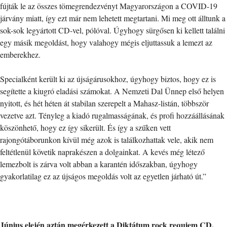
fújták le az összes tömegrendezvényt Magyarországon a COVID-19
járvány miatt, így ezt már nem lehetett megtartani. Mi meg ott álltunk a
sok-sok legyártott CD-vel, pólóval. Úgyhogy sürgősen ki kellett találni
egy másik megoldást, hogy valahogy mégis eljuttassuk a lemezt az
emberekhez.
Specialként került ki az újságárusokhoz, úgyhogy biztos, hogy ez is
segítette a kiugró eladási számokat. A Nemzeti Dal Ünnep első helyen
nyitott, és hét héten át stabilan szerepelt a Mahasz-listán, többször
vezetve azt. Tényleg a kiadó rugalmasságának, és profi hozzáállásának
köszönhető, hogy ez így sikerült. És így a szűken vett
rajongótáborunkon kívül még azok is találkozhattak vele, akik nem
feltétlenül követik naprakészen a dolgainkat. A kevés még létező
lemezbolt is zárva volt abban a karantén időszakban, úgyhogy
gyakorlatilag ez az újságos megoldás volt az egyetlen járható út.”
Június elején aztán megérkezett a Diktátum rock requiem CD.