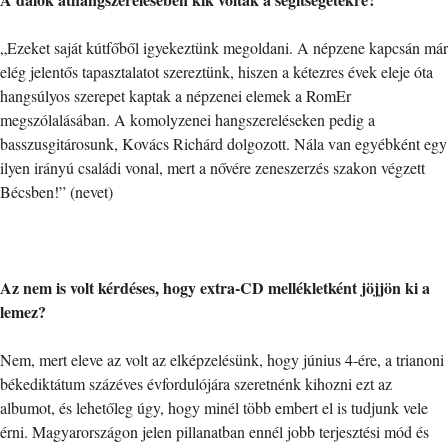
„Ezeket saját kútfőből igyekeztünk megoldani. A népzene kapcsán már
elég jelentős tapasztalatot szereztünk, hiszen a kétezres évek eleje óta
hangsúlyos szerepet kaptak a népzenei elemek a RomEr
megszólalásában. A komolyzenei hangszereléseken pedig a
basszusgitárosunk, Kovács Richárd dolgozott. Nála van egyébként egy
ilyen irányú családi vonal, mert a nővére zeneszerzés szakon végzett
Bécsben!” (nevet)
Az nem is volt kérdéses, hogy extra-CD mellékletként jöjjön ki a
lemez?
Nem, mert eleve az volt az elképzelésünk, hogy június 4-ére, a trianoni
békediktátum százéves évfordulójára szeretnénk kihozni ezt az
albumot, és lehetőleg úgy, hogy minél több embert el is tudjunk vele
érni. Magyarországon jelen pillanatban ennél jobb terjesztési mód és