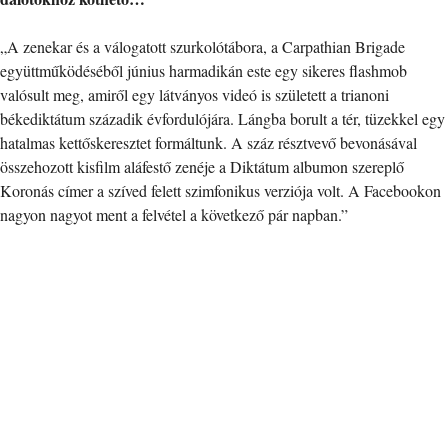
„A zenekar és a válogatott szurkolótábora, a Carpathian Brigade
együttműködéséből június harmadikán este egy sikeres flashmob
valósult meg, amiről egy látványos videó is született a trianoni
békediktátum századik évfordulójára. Lángba borult a tér, tüzekkel egy
hatalmas kettőskeresztet formáltunk. A száz résztvevő bevonásával
összehozott kisfilm aláfestő zenéje a Diktátum albumon szereplő
Koronás címer a szíved felett szimfonikus verziója volt. A Facebookon
nagyon nagyot ment a felvétel a következő pár napban.”